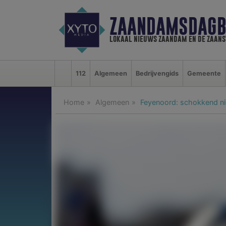
ZAANDAMSDAGB
lokaal nieuws zaandam en de zaan
112
Algemeen
Bedrijvengids
Gemeente
Home
Algemeen
Feyenoord: schokkend ni