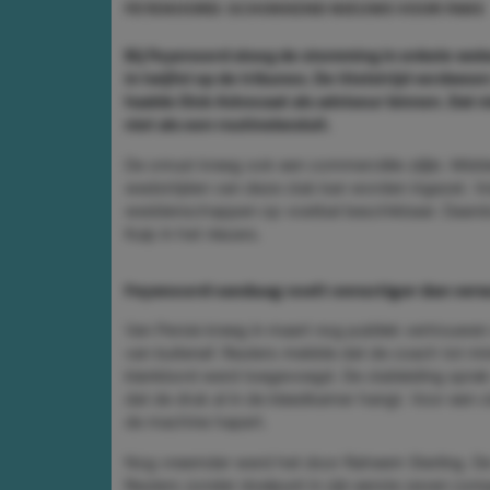
FEYENOORD: SCHOKKEND NIEUWS VOOR FANS
Bij Feyenoord sloeg de stemming in enkele we
in twijfel op de tribunes. De titelstrijd verdwe
haalde Dick Advocaat als adviseur binnen. Dat n
niet als een routinebesluit.
De onrust kreeg ook een commerciële zijlijn. Midde
wedstrijden van deze club kan worden ingezet. Vo
weddenschappen op voetbal beschikbaar. Daardoo
Kuip in het nieuws.
Feyenoord vandaag voelt onrustiger dan ver
Van Persie kreeg in maart nog publiek vertrouwe
van buitenaf. Reuters meldde dat de coach tot min
klankbord werd toegevoegd. De clubleiding sprak 
dat de druk al in de kleedkamer hangt. Voor een c
de machine hapert.
Nog vreemder werd het door Raheem Sterling. De t
Reuters zonder doelpunt in zijn eerste zeven co