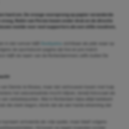
ken hard om. De vroege voorsprong op papier veranderde
en vroeg, Robin van Persie kwam onder druk en de directie
ieuws voelde voor veel supporters als een stille noodrem,
n in dat rumoer blijft
Duckysino
zichtbaar als plek waar op
lgens de sportsbook-pagina zijn live en pre match
r blijft de naam van de Rotterdammers zelfs buiten De
wacht
n van Dennis te Kloese, maar dat vertrouwen kwam met hulp
stens het seizoenseinde mocht blijven, terwijl Advocaat als
van verbeterpunten. Wat in Rotterdam bijna altijd betekent
lub die sterk begon, klonk dat als een harde erkenning dat
opnaam arriveerde als vrije speler, maar bleef volgens
mpetitiewedstrijden. Hij kwam na negen maanden zonder