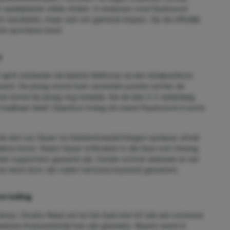
r speelplezier wilde vinden. In analyses rond feyenoord
m resultaten, maar ook om gemiste impact. Op de officiële
te sportieve stunt.
e
 5 april verdween de laatste titelhoop na een doelpuntloos
erd. De ploeg stond toen zeventien punten achter de
ei stond de ploeg nog tweede. Na de late 3-2 nederlaag
 haalbaar bleef. Daardoor kreeg de stand Feyenoord in korte
dat Leo Sauer na interlandverplichtingen opnieuw uitviel
aakse bond. Naast Sauer ontbraken in die fase ook Hwang,
dan supporters gewend zijn. Eerder schrok iedereen al van
ène werd door zijn vader hartverscheurend genoemd.
re lading
nop. Givairo Read zei na het duel met AZ dat een zomerse
jn laatste thuiswedstrijd kan zijn geweest. Bayern werd in