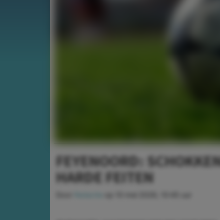
FEYENOORD: SCHOKKEN
HARDE FEITEN
Door
Redactie
op
10 mei 2026, 10:45 uur