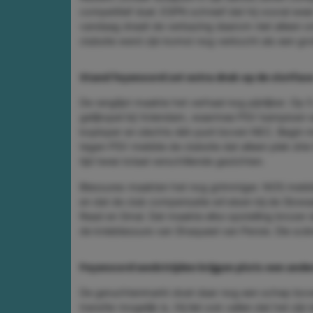
competitief duel. ESPN schreef dat hij vooral wee
vandaag draait de verbazing daarom niet alleen o
clubsite werd zijn komst nog verkocht als een gro
Stand feyenoord zet extra druk op de slotfas
De ranglijst maakte het verhaal nog pijnlijker. Op
gelijkspel bij Volendam, waarmee PSV kampioen w
koploper en slechts één punt boven NEC. Begin m
tegen PSV meldde de clubsite dat alleen plek drie
tijd twee totaal verschillende gezichten.
Blessures maakten het nog grimmiger. NOS meldde 
en dat de club compensatie wil eisen bij de Slow
Read en Smal. Dat maakte elke opstelling brozer 
de knieblessure van Shaqueel van Persie. Die sc
Feyenoord wedstrijden krijgen plots een ande
De geruchtenmarkt doet daar nog een schep bove
transfer mogelijk is. Hij liet ook vallen dat het zi