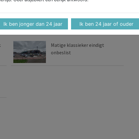
Post op X
Tip de redactie
Ik ben jonger dan 24 jaar
Ik ben 24 jaar of ouder
k
Matige klassieker eindigt
onbeslist