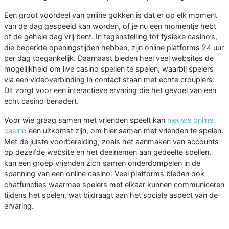
Een groot voordeel van online gokken is dat er op elk moment
van de dag gespeeld kan worden, of je nu een momentje hebt
of de gehele dag vrij bent. In tegenstelling tot fysieke casino’s,
die beperkte openingstijden hebben, zijn online platforms 24 uur
per dag toegankelijk. Daarnaast bieden heel veel websites de
mogelijkheid om live casino spellen te spelen, waarbij spelers
via een videoverbinding in contact staan met echte croupiers.
Dit zorgt voor een interactieve ervaring die het gevoel van een
echt casino benadert.
Voor wie graag samen met vrienden speelt kan
nieuwe online
casino
een uitkomst zijn, om hier samen met vrienden te spelen.
Met de juiste voorbereiding, zoals het aanmaken van accounts
op dezelfde website en het deelnemen aan gedeelte spellen,
kan een groep vrienden zich samen onderdompelen in de
spanning van een online casino. Veel platforms bieden ook
chatfuncties waarmee spelers met elkaar kunnen communiceren
tijdens het spelen, wat bijdraagt aan het sociale aspect van de
ervaring.