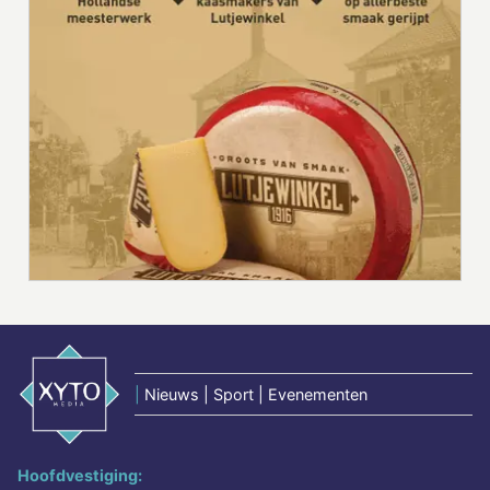
|
Nieuws | Sport | Evenementen
Hoofdvestiging: