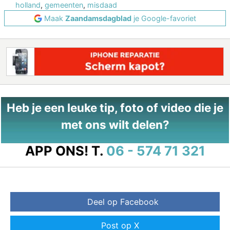
holland
,
gemeenten
,
misdaad
Maak
Zaandamsdagblad
je Google-favoriet
Heb je een leuke tip, foto of video die je
met ons wilt delen?
APP ONS!
T.
06 - 574 71 321
Deel op Facebook
Post op X