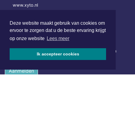
www.xyto.nl
SOCIAL MEDIA
Deze website maakt gebruik van cookies om
ervoor te zorgen dat u de beste ervaring krijgt
op onze website
Lees meer
NIEUWSBRIEF AANMELDEN
Schrijf je in voor onze nieuwsbrief en krijg wekelijks een
Ik accepteer cookies
samenvatting van alle gebeurtenissen uit jouw regio.
Aanmelden
ONLINE DAGBLADEN