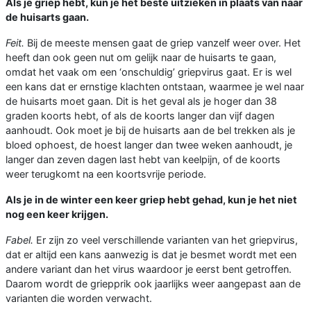
Als je griep hebt, kun je het beste uitzieken in plaats van naar
de huisarts gaan.
Feit.
Bij de meeste mensen gaat de griep vanzelf weer over. Het
heeft dan ook geen nut om gelijk naar de huisarts te gaan,
omdat het vaak om een ‘onschuldig’ griepvirus gaat. Er is wel
een kans dat er ernstige klachten ontstaan, waarmee je wel naar
de huisarts moet gaan. Dit is het geval als je hoger dan 38
graden koorts hebt, of als de koorts langer dan vijf dagen
aanhoudt. Ook moet je bij de huisarts aan de bel trekken als je
bloed ophoest, de hoest langer dan twee weken aanhoudt, je
langer dan zeven dagen last hebt van keelpijn, of de koorts
weer terugkomt na een koortsvrije periode.
Als je in de winter een keer griep hebt gehad, kun je het niet
nog een keer krijgen.
Fabel.
Er zijn zo veel verschillende varianten van het griepvirus,
dat er altijd een kans aanwezig is dat je besmet wordt met een
andere variant dan het virus waardoor je eerst bent getroffen.
Daarom wordt de griepprik ook jaarlijks weer aangepast aan de
varianten die worden verwacht.