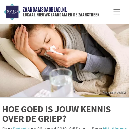
ZAANDAMSDAGBLAD.NL
lokaal nieuws zaandam en de zaanstreek
HOE GOED IS JOUW KENNIS
OVER DE GRIEP?
Door
Redactie
op
26 januari 2018, 8:55 uur
Bron:
NH-Nieuws