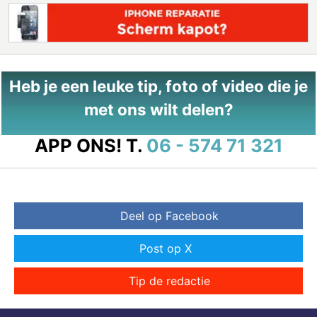
Heb je een leuke tip, foto of video die je
met ons wilt delen?
APP ONS!
T.
06 - 574 71 321
Deel op Facebook
Post op X
Tip de redactie