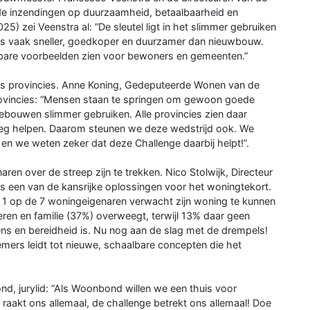
e inzendingen op duurzaamheid, betaalbaarheid en
25) zei Veenstra al: “De sleutel ligt in het slimmer gebruiken
 is vaak sneller, goedkoper en duurzamer dan nieuwbouw.
albare voorbeelden zien voor bewoners en gemeenten.”
es provincies. Anne Koning, Gedeputeerde Wonen van de
rovincies: “Mensen staan te springen om gewoon goede
bouwen slimmer gebruiken. Alle provincies zien daar
weg helpen. Daarom steunen we deze wedstrijd ook. We
n en we weten zeker dat deze Challenge daarbij helpt!”.
ren over de streep zijn te trekken. Nico Stolwijk, Directeur
is een van de kansrijke oplossingen voor het woningtekort.
at 1 op de 7 woningeigenaren verwacht zijn woning te kunnen
deren en familie (37%) overweegt, terwijl 13% daar geen
ens en bereidheid is. Nu nog aan de slag met de drempels!
lnemers leidt tot nieuwe, schaalbare concepten die het
d, jurylid: “Als Woonbond willen we een thuis voor
 raakt ons allemaal, de challenge betrekt ons allemaal! Doe