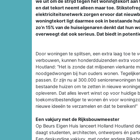
we uit om de strijd tegen het woningtekort aa
en dat tekort neemt alleen maar toe. Stikstofr
elektriciteitsnetwerk zorgen ervoor dat nieuw
woningtekort ligt daarmee ook in bestaande hu
zo’n 15% van de huiseigenaren denkt dat hun won
overweegt dat ook serieus. Dat biedt in potent
Door woningen te splitsen, een extra laag toe t
verbouwen, kunnen honderdduizenden extra voord
Houtland: “Het is zonde dat miljoenen vierkante me
noodgedwongen bij hun ouders wonen. Tegelijkerti
passen. Er zijn nu al 300.000 seniorenwoningen te
bestaande huizen om te zetten in nieuwe woning
opleveren. Dat alles levert winst op voor huidig
toekomstbestendiger te wonen én voor woningzo
nieuwe ideeën te verzamelen en dat te bereiken!”
Een vakjury met de Rijksbouwmeester
Op Beurs Eigen Huis lanceert Holland Houtland de
daagt studenten, architecten, ontwerpers én parti
Een deskundige vakjury, met onder andere Rijks