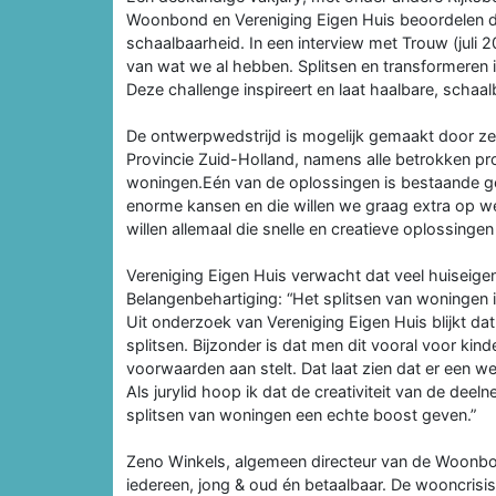
Woonbond en Vereniging Eigen Huis beoordelen d
schaalbaarheid. In een interview met Trouw (juli 20
van wat we al hebben. Splitsen en transformeren
Deze challenge inspireert en laat haalbare, scha
De ontwerpwedstrijd is mogelijk gemaakt door z
Provincie Zuid-Holland, namens alle betrokken p
woningen.Eén van de oplossingen is bestaande ge
enorme kansen en die willen we graag extra op 
willen allemaal die snelle en creatieve oplossinge
Vereniging Eigen Huis verwacht dat veel huiseigena
Belangenbehartiging: “Het splitsen van woningen 
Uit onderzoek van Vereniging Eigen Huis blijkt d
splitsen. Bijzonder is dat men dit vooral voor kin
voorwaarden aan stelt. Dat laat zien dat er een w
Als jurylid hoop ik dat de creativiteit van de dee
splitsen van woningen een echte boost geven.”
Zeno Winkels, algemeen directeur van de Woonbon
iedereen, jong & oud én betaalbaar. De wooncrisis