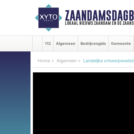
ZAANDAMSDAGB
lokaal nieuws zaandam en de zaan
112
Algemeen
Bedrijvengids
Gemeente
Home
Algemeen
Landelijke ontwerpwedstri