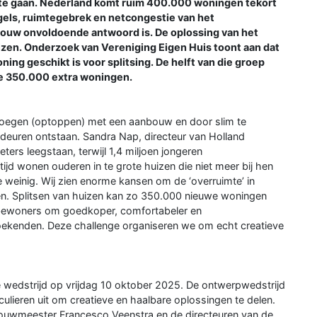
n te gaan. Nederland komt ruim 400.000 woningen tekort
egels, ruimtegebrek en netcongestie van het
bouw onvoldoende antwoord is. De oplossing van het
izen. Onderzoek van Vereniging Eigen Huis toont aan dat
ing geschikt is voor splitsing. De helft van die groep
ie 350.000 extra woningen.
e voegen (optoppen) met een aanbouw en door slim te
euren ontstaan. Sandra Nap, directeur van Holland
ters leegstaan, terwijl 1,4 miljoen jongeren
jd wonen ouderen in te grote huizen die niet meer bij hen
 weinig. Wij zien enorme kansen om de ‘overruimte’ in
en. Splitsen van huizen kan zo 350.000 nieuwe woningen
e bewoners om goedkoper, comfortabeler en
ekenden. Deze challenge organiseren we om echt creatieve
 wedstrijd op vrijdag 10 oktober 2025. De ontwerpwedstrijd
culieren uit om creatieve en haalbare oplossingen te delen.
bouwmeester Francesco Veenstra en de directeuren van de