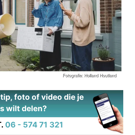
ip, foto of video die je
s wilt delen?
.
06 - 574 71 321