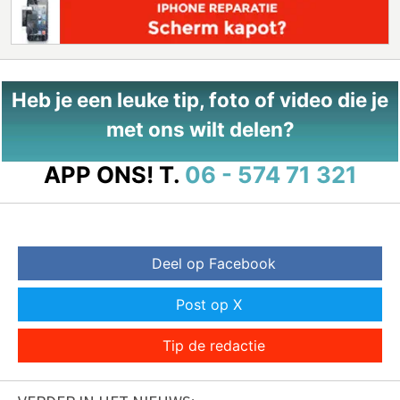
Heb je een leuke tip, foto of video die je
met ons wilt delen?
APP ONS!
T.
06 - 574 71 321
Deel op Facebook
Post op X
Tip de redactie