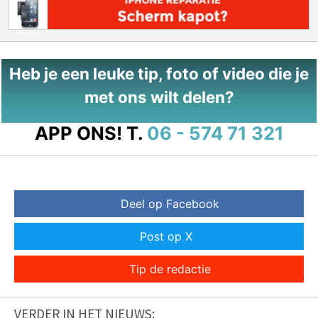
Heb je een leuke tip, foto of video die je
met ons wilt delen?
APP ONS!
T.
06 - 574 71 321
Deel op Facebook
Post op X
Tip de redactie
VERDER IN HET NIEUWS: