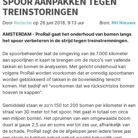
SPOOR AANPAKKEN TEGEN
TREINSTORINGEN
Door
Redactie
op
26 juni 2018, 9:13 uur
Bron:
NH Nieuws
AMSTERDAM - ProRail gaat het onderhoud van bomen langs
het spoor verbeteren in de strijd tegen treinstremmingen.
De spoorbeheerder laat de omgeving van de 7.000 kilometer
aan spoorlijnen in kaart te brengen om de risico's van vallende
takken en bomen te analyseren. Met gericht onderhoud kan
volgens ProRail worden voorkomen dat er onnodig spoorbanen
worden geblokkeerd of takken in de bovenleiding terecht
komen. Het bedrijf wil "voorkomen dat we rücksichtslos bomen
hoeven te kappen''.
Gemiddeld staan er zo'n 150 tot 200 bomen per kilometer in een
straal van 30 meter tot het spoor. Het gaat in totaal om circa
een miljoen bomen. Het opruimen van een omgewaaide boom
duurt al gauw 2,5 uur en soms wel tot zes uur, afhankelijk van
de schade. ProRail zegt de de afgelopen jaren iedere twee jaar
een storm te hebben gehad gehad waarbij behoorlijk veel