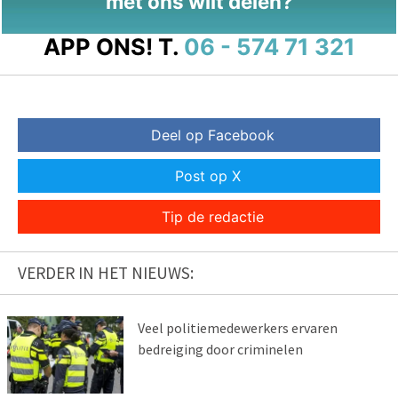
met ons wilt delen?
APP ONS!
T.
06 - 574 71 321
Deel op Facebook
Post op X
Tip de redactie
VERDER IN HET NIEUWS:
Veel politiemedewerkers ervaren
bedreiging door criminelen