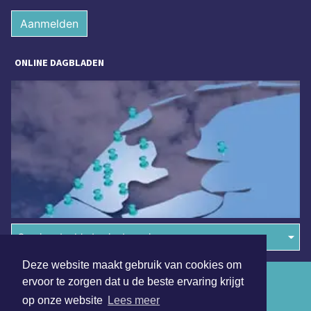
Aanmelden
ONLINE DAGBLADEN
Overige dagbladen in de regio
Deze website maakt gebruik van cookies om
Algemene voorwaarden
ervoor te zorgen dat u de beste ervaring krijgt
op onze website
Lees meer
Disclaimer