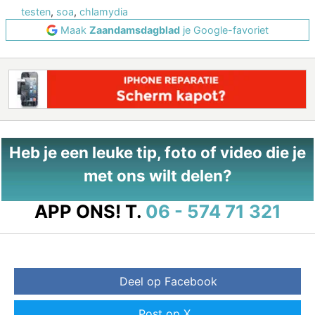
testen
,
soa
,
chlamydia
Maak
Zaandamsdagblad
je Google-favoriet
Heb je een leuke tip, foto of video die je
met ons wilt delen?
APP ONS!
T.
06 - 574 71 321
Deel op Facebook
Post op X