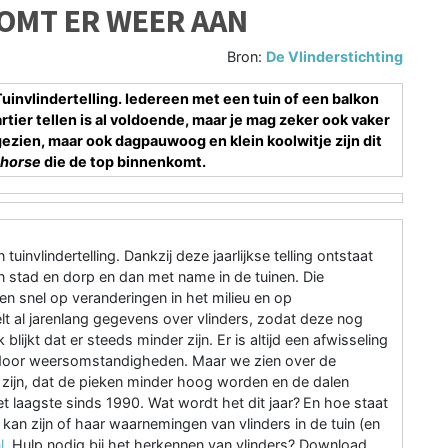
OMT ER WEER AAN
Bron:
De Vlinderstichting
e Tuinvlindertelling. Iedereen met een tuin of een balkon
rtier tellen is al voldoende, maar je mag zeker ook vaker
gezien, maar ook dagpauwoog en klein koolwitje zijn dit
 horse
die de top binnenkomt.
uinvlindertelling. Dankzij deze jaarlijkse telling ontstaat
n stad en dorp en dan met name in de tuinen. Die
ren snel op veranderingen in het milieu en op
lt al jarenlang gegevens over vlinders, zodat deze nog
jkt dat er steeds minder zijn. Er is altijd een afwisseling
t door weersomstandigheden. Maar we zien over de
en zijn, dat de pieken minder hoog worden en de dalen
et laagste sinds 1990. Wat wordt het dit jaar? En hoe staat
kan zijn of haar waarnemingen van vlinders in de tuin (en
l
. Hulp nodig bij het herkennen van vlinders? Download