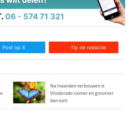
.
06 - 574 71 321
Post op X
Tip de redactie
Na maanden verbouwen is
de
Vlindorado ruimer en grootser
dan ooit