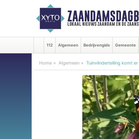
ZAANDAMSDAGB
lokaal nieuws zaandam en de zaan
112
Algemeen
Bedrijvengids
Gemeente
Home
Algemeen
Tuinvlindertelling komt e