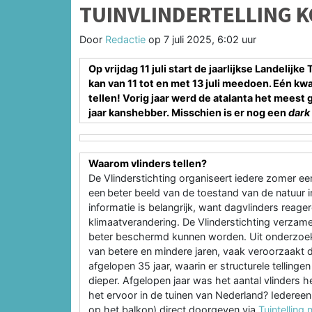
TUINVLINDERTELLING K
Door
Redactie
op
7 juli 2025, 6:02 uur
Op vrijdag 11 juli start de jaarlijkse Landelijk
kan van 11 tot en met 13 juli meedoen. Eén kwa
tellen! Vorig jaar werd de atalanta het meest 
jaar kanshebber. Misschien is er nog een
dark
Waarom vlinders tellen?
De Vlinderstichting organiseert iedere zomer een t
een beter beeld van de toestand van de natuur i
informatie is belangrijk, want dagvlinders reage
klimaatverandering. De Vlinderstichting verzame
beter beschermd kunnen worden. Uit onderzoek bli
van betere en mindere jaren, vaak veroorzaak
afgelopen 35 jaar, waarin er structurele telling
dieper. Afgelopen jaar was het aantal vlinders h
het ervoor in de tuinen van Nederland? Iedereen 
op het balkon) direct doorgeven via
Tuintelling.n