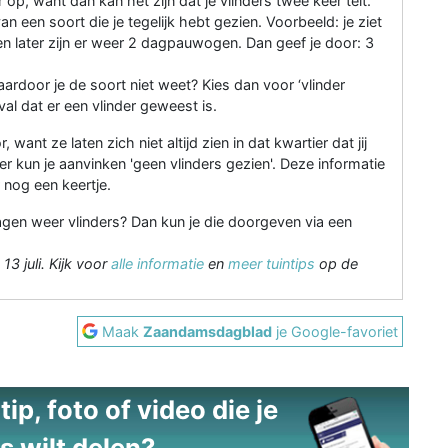
op, want dan kan het zijn dat je vlinders twee keer telt.
n een soort die je tegelijk hebt gezien. Voorbeeld: je ziet
n later zijn er weer 2 dagpauwogen. Dan geef je door: 3
aardoor je de soort niet weet? Kies dan voor ‘vlinder
l dat er een vlinder geweest is.
 want ze laten zich niet altijd zien in dat kwartier dat jij
ulier kun je aanvinken 'geen vlinders gezien'. Deze informatie
r nog een keertje.
dagen weer vlinders? Dan kun je die doorgeven via een
3 juli. Kijk voor
alle informatie
en
meer tuintips
op de
Maak
Zaandamsdagblad
je Google-favoriet
ip, foto of video die je
s wilt delen?