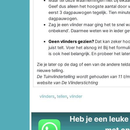
Maar tel deze waarnemingen niet bij elkaar 
Geef dus alleen het hoogste aantal door va
eerst 3 dagpauwogen tegelijk. Tien minute
dagpauwogen.
Zag je een vlinder maar ging het te snel w
onbekend’. Daarmee weten we in ieder geva
Geen vlinders gezien?
Dat kan zeker hoor,
juist telt. Voer het alsnog in! Bij het form
is ook heel belangrijk. En probeer het late
Zie je later op de dag of een van de andere tel
nieuwe telling.
De Tuinvlindertelling wordt gehouden van 11 t/m 1
website van De Vlinderstichting
vlinders
,
tellen
,
vlinder
Heb je een leuke t
met on