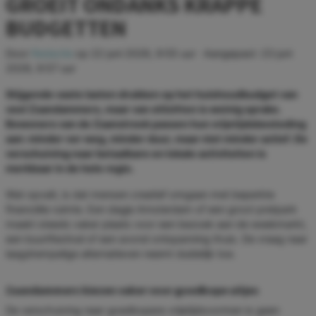
GROEIT ONDANKS KRAPPE
BUDGETTEN
Door
Redactie
op
22 juni 2026, 9:55 uur
· Aangepast:
23 juni
2026, 9:57 uur
Stijgende vaste lasten drukken op het huishoudbudget van
veel Zaandammers, maar van stilzitten is weinig sprake.
Bewoners van de Zaanstreek passen hun vrijetijdsbesteding
aan: minder ver weg, minder duur, maar niet minder actief. De
verschuiving naar betaalbare en lokale activiteiten is
merkbaar in de hele regio.
Wat opvalt, is dat mensen creatief omgaan met beperkte
financiële ruimte. Een dagje Amsterdam of een groot pretpark
maakt steeds vaker plaats voor een bezoek aan de weekmarkt,
een buurtfestival of een avond ontspanning thuis. De vraag naar
laagdrempelige alternatieven neemt duidelijk toe.
Zaandammers kiezen vaker voor goedkope uitjes
De verschuiving naar goedkopere vrijetijdsvormen is geen