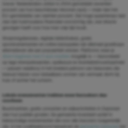
toeval. Nederlanders zetten in 2024 gemiddeld zeventien
procent van hun beschikbaar inkomen opzij — meer dan het
EU-gemiddelde van veertien procent. Dat hoge spaartempo laat
zien dat huishoudens financieel voorzichtig zijn, wat directe
gevolgen heeft voor hoe men vrije tijd invult.
Streamingdiensten, digitale bibliotheken, gratis
sportevenementen en online kansspelen zijn allemaal goedkope
alternatieven die aan populariteit winnen. Platforms waar je
direct beginnen met 5 euro inzetten
mogelijk is — beoordeeld
op lage drempelwaarden, spelkeuze en licentiebetrouwbaarheid
— passen naadloos in het bredere patroon van bewoners die
bewust kiezen voor betaalbare vormen van vermaak dicht bij
huis of achter het scherm.
Lokale evenementen trekken meer bezoekers dan
voorheen
Buurtmarkten, gratis concerten en wijkactiviteiten in Zaanstad
zien hun publiek groeien. De gemeente investeert actief in
kleinschalige evenementen die voor alle inwoners toegankelijk
zijn. In het coalitieakkoord benadrukt de
gemeente Zaanstad
dat