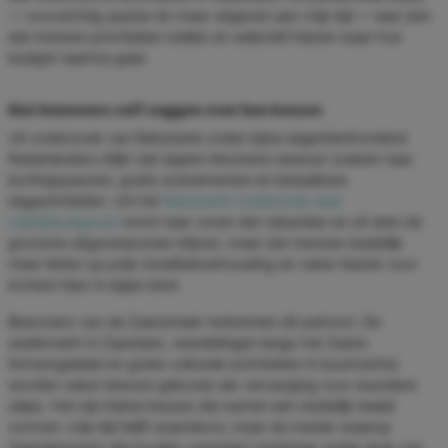
— voorzichtig sparen én meer uitgeven aan vrije tijd — laat zien
dat mensen prioriteiten stellen en selectief kiezen waar hun
budget naartoe gaat.
Wat bewoners zelf zeggen over hun keuzes
Uit onderzoek van Rabobank onder bijna negentienhonderd
Nederlanders blijkt dat lagere inkomens bewust zoeken naar
kortingspassen, gratis evenementen en betaalbare
dagactiviteiten. Uit het
Rabobank-onderzoek naar
vrijetijdsuitgaven
komt naar voren dat vakanties en uit eten de
grootste uitgavenposten blijven, maar dat mensen duidelijk
meer letten op prijs-kwaliteitverhouding en vaker kiezen voor
kortere trips in eigen land.
Bewoners van de Zaanstreek herkennen dit patroon. De
weekmarkt in Zaandam, wandelingen langs het Zaans
Schansgebied en gratis culturele activiteiten in buurtcentra
worden vaker bewust gekozen als vervanging voor duurdere
uitjes. Het zijn kleine keuzes die samen een duidelijk beeld
vormen: vrije tijd blijft waardevol, maar de manier waarop
Zaandammers die invullen verandert merkbaar onder druk van