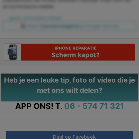
de economische realiteit.
gratis
,
activiteiten
,
kiezen
Maak
Zaandamsdagblad
je Google-favoriet
Heb je een leuke tip, foto of video die je
met ons wilt delen?
APP ONS!
T.
06 - 574 71 321
Deel op Facebook