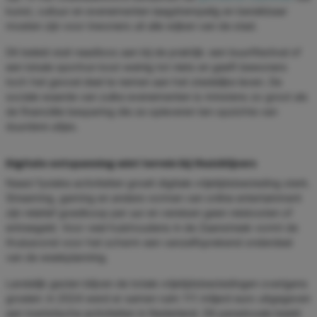
kunst, cultuur en evenementen laagdrempelig en bereikbaar
moeten zijn voor inwoners uit alle wijken van de stad.
Dit beleid sluit naadloos aan bij de praktijk: een buurtfestival of
een lokale sportrun kost weinig tot niets en geeft bewoners
toch het gevoel deel te nemen aan het stedelijke leven. De
sociale waarde van zulke evenementen is minstens zo groot als
de financiële besparing die ze opleveren ten opzichte van
duurdere uitjes.
Digitale ontspanning wint terrein bij thuisblijvers
Naast fysieke activiteiten groeit digitale vrijetijdsbesteding sterk.
Streaming, gaming en andere vormen van online entertainment
zijn relatief goedkoop per uur en vereisen geen reiskosten of
entreegeld. Voor veel huishoudens in de Zaanstreek vormt de
thuisavond voor het scherm een vanzelfsprekend onderdeel
van de weekplanning.
Landelijk gezien blijven de totale vrijetijdsbestedingen overigens
groeien: in 2024 werd er samen ruim 111 miljard euro uitgegeven
aan toeristische activiteiten in Nederland. Dit paradoxale beeld