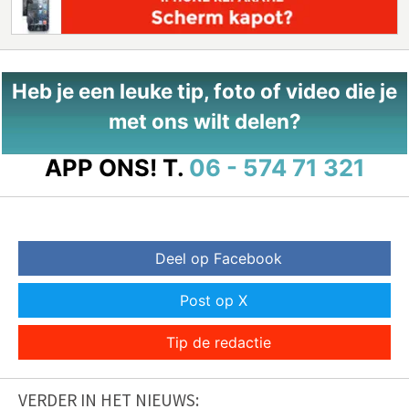
Heb je een leuke tip, foto of video die je
met ons wilt delen?
APP ONS!
T.
06 - 574 71 321
Deel op Facebook
Post op X
Tip de redactie
VERDER IN HET NIEUWS: