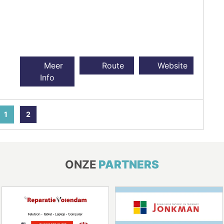
Meer
Route
Website
Info
1
2
ONZE
PARTNERS