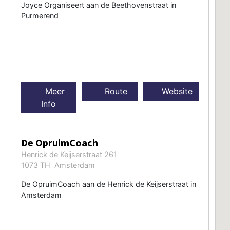
Joyce Organiseert aan de Beethovenstraat in
Purmerend
Meer
Route
Website
Info
De OpruimCoach
Henrick de Keijserstraat 261
1073 TH Amsterdam
De OpruimCoach aan de Henrick de Keijserstraat in
Amsterdam