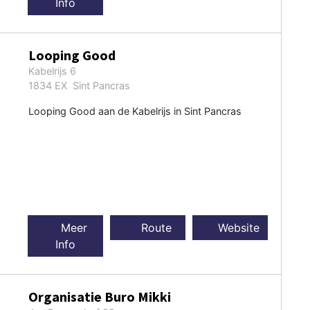
Info
Looping Good
Kabelrijs 6
1834 EX Sint Pancras
Looping Good aan de Kabelrijs in Sint Pancras
Meer
Route
Website
Info
Organisatie Buro Mikki