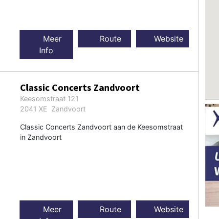
Meer
Route
Website
Info
Classic Concerts Zandvoort
Keesomstraat 121
2041 XE Zandvoort
Classic Concerts Zandvoort aan de Keesomstraat
in Zandvoort
Meer
Route
Website