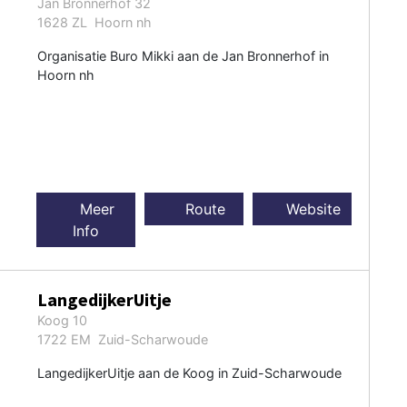
Jan Bronnerhof 32
1628 ZL Hoorn nh
Organisatie Buro Mikki aan de Jan Bronnerhof in
Hoorn nh
Meer
Route
Website
Info
LangedijkerUitje
Koog 10
1722 EM Zuid-Scharwoude
LangedijkerUitje aan de Koog in Zuid-Scharwoude