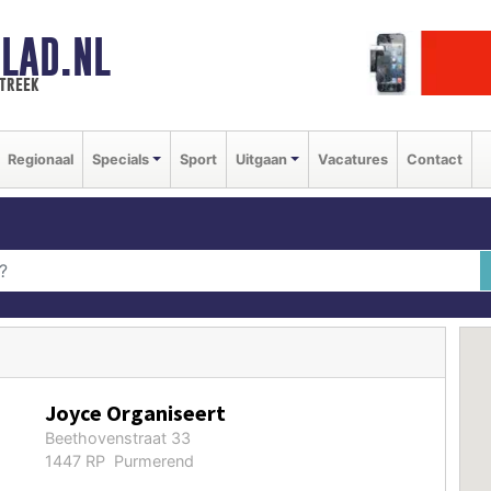
LAD.NL
streek
Regionaal
Specials
Sport
Uitgaan
Vacatures
Contact
Joyce Organiseert
Beethovenstraat 33
1447 RP Purmerend