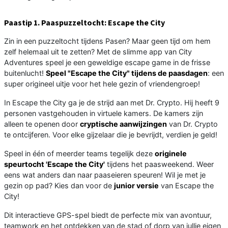
Paastip 1. Paaspuzzeltocht: Escape the City
Zin in een puzzeltocht tijdens Pasen? Maar geen tijd om hem
zelf helemaal uit te zetten? Met de slimme app van City
Adventures speel je een geweldige escape game in de frisse
buitenlucht!
Speel "Escape the City" tijdens de paasdagen
: een
super origineel uitje voor het hele gezin of vriendengroep!
In Escape the City ga je de strijd aan met Dr. Crypto. Hij heeft 9
personen vastgehouden in virtuele kamers. De kamers zijn
alleen te openen door
cryptische aanwijzingen
van Dr. Crypto
te ontcijferen. Voor elke gijzelaar die je bevrijdt, verdien je geld!
Speel in één of meerder teams tegelijk deze
originele
speurtocht 'Escape the City'
tijdens het paasweekend. Weer
eens wat anders dan naar paaseieren speuren! Wil je met je
gezin op pad? Kies dan voor de
junior versie
van Escape the
City!
Dit interactieve GPS-spel biedt de perfecte mix van avontuur,
teamwork en het ontdekken van de stad of dorp van jullie eigen