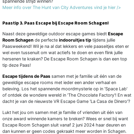
spannende strijd winnen?
Meer info over The Hunt van City Adventures vind je hier />
Paastip 3.
Paas Escape bij Escape Room Schagen!
Naast deze geweldige outdoor escape games biedt
Escape
Room Schagen
de perfecte
indooruitjes tip
tijdens jullie
Paasweekend! Wil je na al dat lekkers en vele paaseitjes eten er
wel even tussenuit om wat actiefs te doen en even flink jullie
hersenen te kraken? De Escape Room Schagen is dan een top
tip deze Paas!
Escape tijdens de Paas
samen met je familie uit één van de
geweldige escape rooms met ieder een ander verhaal en
beleving. Los het spannende moordmysterie op in 'Space Lab'
of ontdek de wondere wereld in 'The Chocolate Factory'! En wat
dacht je van de nieuwste VR Escape Game 'La Casa de Dinero'?
Lukt het jou om samen met je familie of vrienden uit één van
onze award winnende kamers te breken? Wees er snel bij want
Escape Room Schagen sluit vanaf 2 juni 2024 haar deuren en
dan kunnen er geen codes gekraakt meer worden in Schagen.