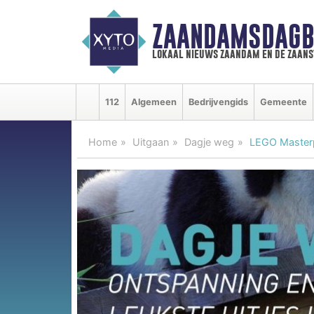
ZAANDAMSDAGB
lokaal nieuws zaandam en de zaan
112
Algemeen
Bedrijvengids
Gemeente
Home
Uitgaan
Dagje weg
LEGO Master