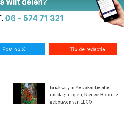
s wilt delen?
.
06 - 574 71 321
Post op X
Tip de redactie
d
Brick City in Meivakantie alle
middagen open; Nieuwe Hoornse
gebouwen van LEGO