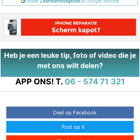
Maak
Zaandamsdagblad
je Google-favoriet
Heb je een leuke tip, foto of video die je
met ons wilt delen?
APP ONS!
T.
06 - 574 71 321
Deel op Facebook
Post op X