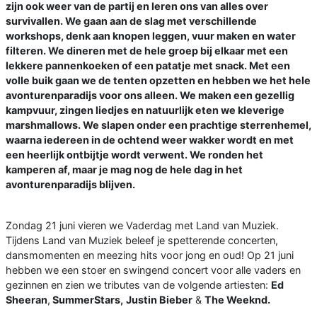
zijn ook weer van de partij en leren ons van alles over
survivallen. We gaan aan de slag met verschillende
workshops, denk aan knopen leggen, vuur maken en water
filteren. We dineren met de hele groep bij elkaar met een
lekkere pannenkoeken of een patatje met snack. Met een
volle buik gaan we de tenten opzetten en hebben we het hele
avonturenparadijs voor ons alleen. We maken een gezellig
kampvuur, zingen liedjes en natuurlijk eten we kleverige
marshmallows. We slapen onder een prachtige sterrenhemel,
waarna iedereen in de ochtend weer wakker wordt en met
een heerlijk ontbijtje wordt verwent. We ronden het
kamperen af, maar je mag nog de hele dag in het
avonturenparadijs blijven.
Zondag 21 juni vieren we Vaderdag met Land van Muziek.
Tijdens Land van Muziek beleef je spetterende concerten,
dansmomenten en meezing hits voor jong en oud! Op 21 juni
hebben we een stoer en swingend concert voor alle vaders en
gezinnen en zien we tributes van de volgende artiesten:
Ed
Sheeran
,
SummerStars,
Justin Bieber
&
The Weeknd.