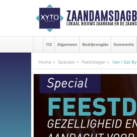
ZAANDAMSDAGB
lokaal nieuws zaandam en de zaan
112
Algemeen
Bedrijvengids
Gemeente
Home
Specials
Feestdagen
Van I Sat B