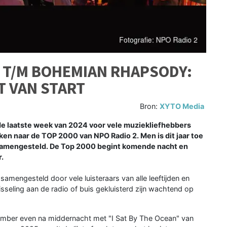
N T/M BOHEMIAN RHAPSODY:
T VAN START
Bron:
XYTO Media
de laatste week van 2024 voor vele muziekliefhebbers
ijken naar de TOP 2000 van NPO Radio 2. Men is dit jaar toe
is samengesteld. De Top 2000 begint komende nacht en
r.
r samengesteld door vele luisteraars van alle leeftijden en
sseling aan de radio of buis gekluisterd zijn wachtend op
ember even na middernacht met "I Sat By The Ocean" van