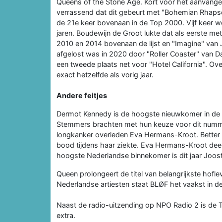
Queens of the Stone Age. Kort voor het aanvangen 
verrassend dat dit gebeurt met "Bohemian Rhapso
de 21e keer bovenaan in de Top 2000. Vijf keer 
jaren. Boudewijn de Groot lukte dat als eerste met
2010 en 2014 bovenaan de lijst en "Imagine" van
afgelost was in 2020 door "Roller Coaster" van D
een tweede plaats net voor "Hotel California". Over
exact hetzelfde als vorig jaar.
Andere feitjes
Dermot Kennedy is de hoogste nieuwkomer in de
Stemmers brachten met hun keuze voor dit nummer 
longkanker overleden Eva Hermans-Kroot. Better
bood tijdens haar ziekte. Eva Hermans-Kroot dee
hoogste Nederlandse binnekomer is dit jaar Joo
Queen prolongeert de titel van belangrijkste hoflev
Nederlandse artiesten staat BLØF het vaakst in de
Naast de radio-uitzending op NPO Radio 2 is de 
extra.