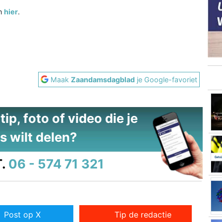
an
hier
.
Maak
Zaandamsdagblad
je Google-favoriet
ip, foto of video die je
s wilt delen?
.
06 - 574 71 321
Post op X
Tip de redactie