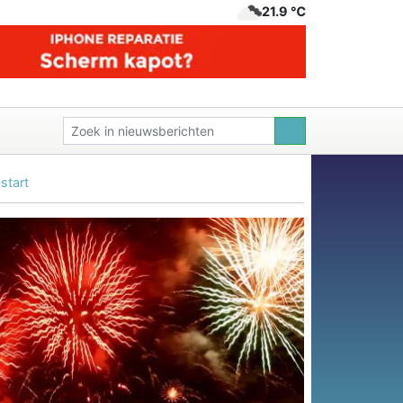
21.9 ℃
start