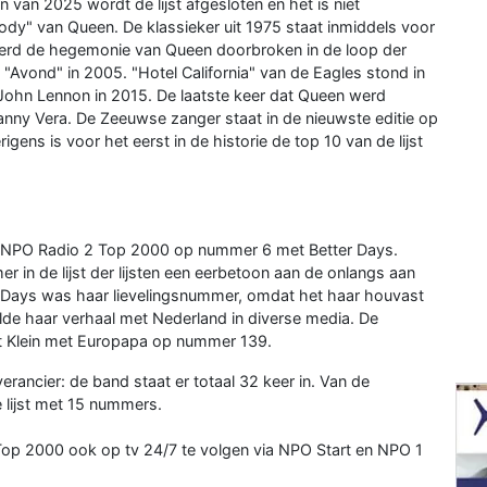
van 2025 wordt de lijst afgesloten en het is niet
dy" van Queen. De klassieker uit 1975 staat inmiddels voor
werd de hegemonie van Queen doorbroken in de loop der
 "Avond" in 2005. "Hotel California" van de Eagles stond in
 John Lennon in 2015. De laatste keer dat Queen werd
anny Vera. De Zeeuwse zanger staat in de nieuwste editie op
igens is voor het eerst in de historie de top 10 van de lijst
 NPO Radio 2 Top 2000 op nummer 6 met Better Days.
in de lijst der lijsten een eerbetoon aan de onlangs aan
 Days was haar lievelingsnummer, omdat het haar houvast
lde haar verhaal met Nederland in diverse media. De
st Klein met Europapa op nummer 139.
erancier: de band staat er totaal 32 keer in. Van de
 lijst met 15 nummers.
Top 2000 ook op tv 24/7 te volgen via NPO Start en NPO 1