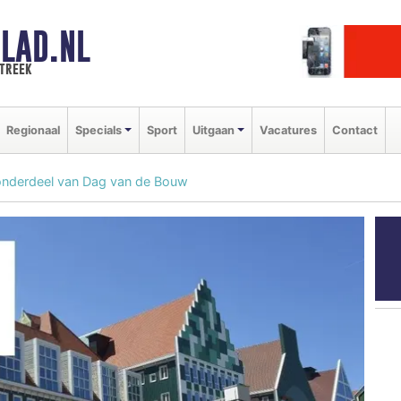
LAD.NL
streek
Regionaal
Specials
Sport
Uitgaan
Vacatures
Contact
nderdeel van Dag van de Bouw