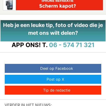
Heb je een leuke tip, foto of video die je
met ons wilt delen?
APP ONS!
T.
06 - 574 71 321
Deel op Facebook
Post op X
Tip de redactie
VERDER IN HET NIEUWS: