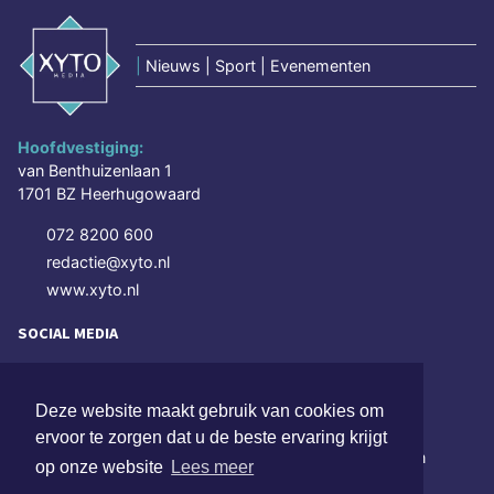
|
Nieuws | Sport | Evenementen
Hoofdvestiging:
van Benthuizenlaan 1
1701 BZ Heerhugowaard
072 8200 600
redactie@xyto.nl
www.xyto.nl
SOCIAL MEDIA
Deze website maakt gebruik van cookies om
NIEUWSBRIEF AANMELDEN
ervoor te zorgen dat u de beste ervaring krijgt
Schrijf je in voor onze nieuwsbrief en krijg wekelijks een
op onze website
Lees meer
samenvatting van alle gebeurtenissen uit jouw regio.