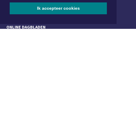
Ik accepteer cookies
Aanmelden
ONLINE DAGBLADEN
Overige dagbladen in de regio
Algemene voorwaarden
Disclaimer