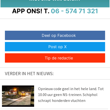
APP ONS!
T.
06 - 574 71 321
Deel op Facebook
Post op X
Tip de redactie
VERDER IN HET NIEUWS:
Opnieuw code geel in het hele land. Tot
10.00 uur geen NS-treinen. Schiphol
schrapt honderden vluchten