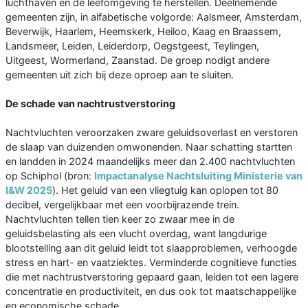
luchthaven en de leefomgeving te herstellen. Deelnemende
gemeenten zijn, in alfabetische volgorde: Aalsmeer, Amsterdam,
Beverwijk, Haarlem, Heemskerk, Heiloo, Kaag en Braassem,
Landsmeer, Leiden, Leiderdorp, Oegstgeest, Teylingen,
Uitgeest, Wormerland, Zaanstad. De groep nodigt andere
gemeenten uit zich bij deze oproep aan te sluiten.
De schade van nachtrustverstoring
Nachtvluchten veroorzaken zware geluidsoverlast en verstoren
de slaap van duizenden omwonenden. Naar schatting startten
en landden in 2024 maandelijks meer dan 2.400 nachtvluchten
op Schiphol (bron:
Impactanalyse Nachtsluiting Ministerie van
I&W 2025
). Het geluid van een vliegtuig kan oplopen tot 80
decibel, vergelijkbaar met een voorbijrazende trein.
Nachtvluchten tellen tien keer zo zwaar mee in de
geluidsbelasting als een vlucht overdag, want langdurige
blootstelling aan dit geluid leidt tot slaapproblemen, verhoogde
stress en hart- en vaatziektes. Verminderde cognitieve functies
die met nachtrustverstoring gepaard gaan, leiden tot een lagere
concentratie en productiviteit, en dus ook tot maatschappelijke
en economische schade.