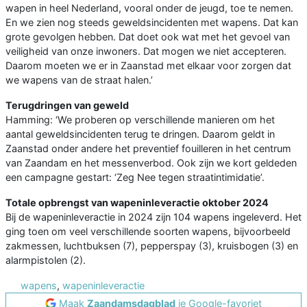
wapen in heel Nederland, vooral onder de jeugd, toe te nemen.
En we zien nog steeds geweldsincidenten met wapens. Dat kan
grote gevolgen hebben. Dat doet ook wat met het gevoel van
veiligheid van onze inwoners. Dat mogen we niet accepteren.
Daarom moeten we er in Zaanstad met elkaar voor zorgen dat
we wapens van de straat halen.’
Terugdringen van geweld
Hamming: ‘We proberen op verschillende manieren om het
aantal geweldsincidenten terug te dringen. Daarom geldt in
Zaanstad onder andere het preventief fouilleren in het centrum
van Zaandam en het messenverbod. Ook zijn we kort geldeden
een campagne gestart: ‘Zeg Nee tegen straatintimidatie’.
Totale opbrengst van wapeninleveractie oktober 2024
Bij de wapeninleveractie in 2024 zijn 104 wapens ingeleverd. Het
ging toen om veel verschillende soorten wapens, bijvoorbeeld
zakmessen, luchtbuksen (7), pepperspay (3), kruisbogen (3) en
alarmpistolen (2).
wapens
,
wapeninleveractie
Maak
Zaandamsdagblad
je Google-favoriet