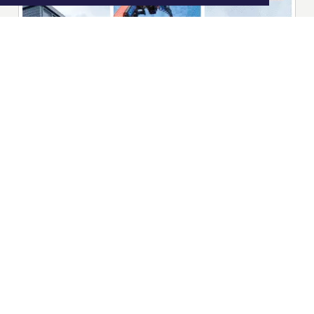
|
Nieuws | Sport | Evenementen
Hoofdvestiging:
van Benthuizenlaan 1
1701 BZ Heerhugowaard
072 8200 600
redactie@xyto.nl
www.xyto.nl