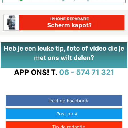
Heb je een leuke tip, foto of video die je
met ons wilt delen?
APP ONS!
T.
06 - 574 71 321
Deel op Facebook
Post op X
Tip de redactie