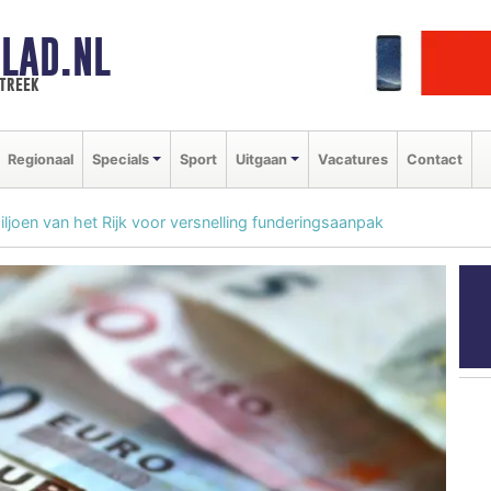
LAD.NL
streek
Regionaal
Specials
Sport
Uitgaan
Vacatures
Contact
ljoen van het Rijk voor versnelling funderingsaanpak