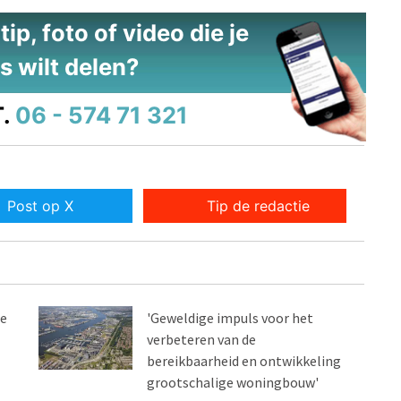
ip, foto of video die je
s wilt delen?
.
06 - 574 71 321
Post op X
Tip de redactie
ie
'Geweldige impuls voor het
verbeteren van de
bereikbaarheid en ontwikkeling
grootschalige woningbouw'