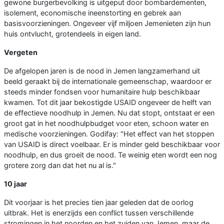
gewone burgerbevolking is uitgeput door bombardementen,
isolement, economische ineenstorting en gebrek aan
basisvoorzieningen. Ongeveer vijf miljoen Jemenieten zijn hun
huis ontvlucht, grotendeels in eigen land.
Vergeten
De afgelopen jaren is de nood in Jemen langzamerhand uit
beeld geraakt bij de internationale gemeenschap, waardoor er
steeds minder fondsen voor humanitaire hulp beschikbaar
kwamen. Tot dit jaar bekostigde USAID ongeveer de helft van
de effectieve noodhulp in Jemen. Nu dat stopt, ontstaat er een
groot gat in het noodhulpbudget voor eten, schoon water en
medische voorzieningen. Godifay: "Het effect van het stoppen
van USAID is direct voelbaar. Er is minder geld beschikbaar voor
noodhulp, en dus groeit de nood. Te weinig eten wordt een nog
grotere zorg dan dat het nu al is."
10 jaar
Dit voorjaar is het precies tien jaar geleden dat de oorlog
uitbrak. Het is enerzijds een conflict tussen verschillende
stromingen in het noorden en het zuiden van Jemen, maar de