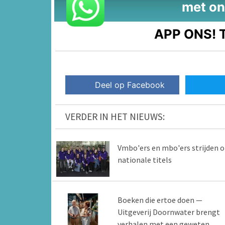
met on
APP ONS!
T
Deel op Facebook
VERDER IN HET NIEUWS:
Vmbo'ers en mbo'ers strijden 
nationale titels
Boeken die ertoe doen —
Uitgeverij Doornwater brengt
verhalen met een geweten