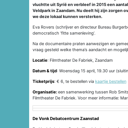
vluchtte uit Syrië en verbleef in 2015 een aant
Veldpark in Zaandam. Nu deelt hij zijn zorgen 
we deze lokaal kunnen versterken.
Eva Rovers (schrijver en directeur Bureau Burger
democratisch ‘fitte samenleving’.
Na de documentaire praten aanwezigen en gemee
vraag gesteld welke thema’s aandacht en mogelij
Locatie
: Filmtheater De Fabriek, Zaandam
Datum & tijd
: Woensdag 15 april, 19.30 uur (sluiti
Ticketprijs
: € 6, te bestellen via
kaartje bestellen
Organisatie:
een samenwerking tussen Rob Smits
Filmtheater De Fabriek. Voor meer informatie: M
De Vonk Debatcentrum Zaanstad