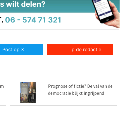
s wilt delen?
.
06 - 574 71 321
Post op X
Tip de redactie
om
Prognose of fictie? De val van de
democratie blijkt ingrijpend