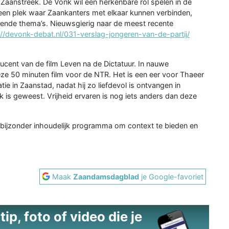
 Zaanstreek. De Vonk wil een herkenbare rol spelen in de
 een plek waar Zaankanters met elkaar kunnen verbinden,
pende thema’s. Nieuwsgierig naar de meest recente
://devonk-debat.nl/031-verslag-jongeren-van-de-partij/
cent van de film Leven na de Dictatuur. In nauwe
e 50 minuten film voor de NTR. Het is een eer voor Thaeer
tie in Zaanstad, nadat hij zo liefdevol is ontvangen in
 is geweest. Vrijheid ervaren is nog iets anders dan deze
 bijzonder inhoudelijk programma om context te bieden en
Maak
Zaandamsdagblad
je Google-favoriet
ip, foto of video die je