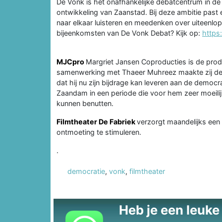
De Vonk is het onafhankelijke debatcentrum in de
ontwikkeling van Zaanstad. Bij deze ambitie past
naar elkaar luisteren en meedenken over uiteenlo
bijeenkomsten van De Vonk Debat? Kijk op:
https
MJCpro
Margriet Jansen Coproducties is de produ
samenwerking met Thaeer Muhreez maakte zij dez
dat hij nu zijn bijdrage kan leveren aan de democra
Zaandam in een periode die voor hem zeer moeilijk
kunnen benutten.
Filmtheater De Fabriek
verzorgt maandelijks een
ontmoeting te stimuleren.
.
democratie
,
vonk
,
filmtheater
Heb je een leuke t