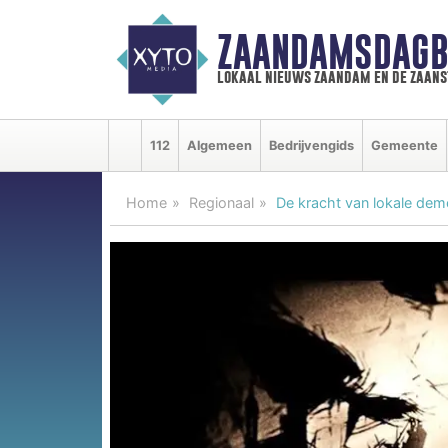
ZAANDAMSDAGB
lokaal nieuws zaandam en de zaan
112
Algemeen
Bedrijvengids
Gemeente
Home
Regionaal
De kracht van lokale dem