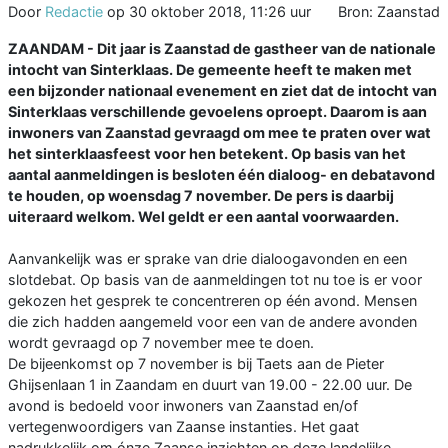
Door
Redactie
op
30 oktober 2018, 11:26 uur
Bron: Zaanstad
ZAANDAM - Dit jaar is Zaanstad de gastheer van de nationale
intocht van Sinterklaas. De gemeente heeft te maken met
een bijzonder nationaal evenement en ziet dat de intocht van
Sinterklaas verschillende gevoelens oproept. Daarom is aan
inwoners van Zaanstad gevraagd om mee te praten over wat
het
sinterklaasfeest voor hen betekent. Op basis van het
aantal aanmeldingen is besloten één dialoog- en debatavond
te houden, op woensdag 7 november. De pers is daarbij
uiteraard welkom. Wel geldt er een aantal voorwaarden.
Aanvankelijk was er sprake van drie dialoogavonden en een
slotdebat. Op basis van de aanmeldingen tot nu toe is er voor
gekozen het gesprek te concentreren op één avond. Mensen
die zich hadden aangemeld voor een van de andere avonden
wordt gevraagd op 7 november mee te doen.
De bijeenkomst op 7 november is bij Taets aan de Pieter
Ghijsenlaan 1 in Zaandam en duurt van 19.00 - 22.00 uur. De
avond is bedoeld voor inwoners van Zaanstad en/of
vertegenwoordigers van Zaanse instanties. Het gaat
nadrukkelijk om ónze Zaanse inzichten op deze landelijke