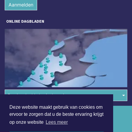
Aanmelden
ONLINE DAGBLADEN
Overige dagbladen in de regio
Deze website maakt gebruik van cookies om
Algemene voorwaarden
ervoor te zorgen dat u de beste ervaring krijgt
op onze website
Lees meer
Disclaimer