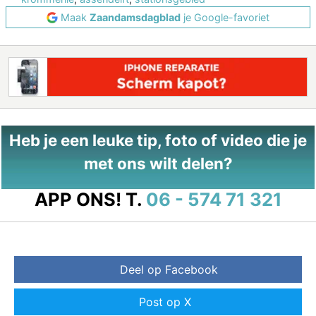
Maak
Zaandamsdagblad
je Google-favoriet
Heb je een leuke tip, foto of video die je
met ons wilt delen?
APP ONS!
T.
06 - 574 71 321
Deel op Facebook
Post op X