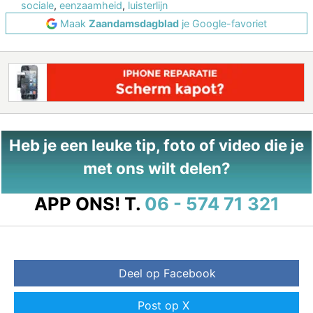
sociale
,
eenzaamheid
,
luisterlijn
Maak
Zaandamsdagblad
je Google-favoriet
Heb je een leuke tip, foto of video die je
met ons wilt delen?
APP ONS!
T.
06 - 574 71 321
Deel op Facebook
Post op X