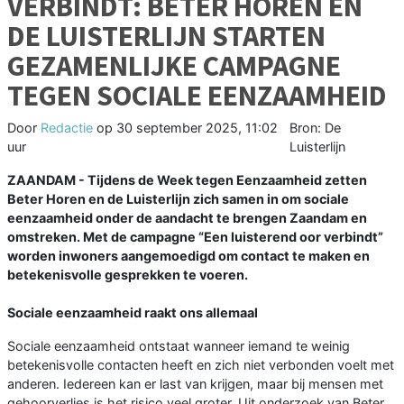
VERBINDT: BETER HOREN EN
DE LUISTERLIJN STARTEN
GEZAMENLIJKE CAMPAGNE
TEGEN SOCIALE EENZAAMHEID
Door
Redactie
op
30 september 2025, 11:02
Bron: De
uur
Luisterlijn
ZAANDAM - Tijdens de Week tegen Eenzaamheid zetten
Beter Horen en de Luisterlijn zich samen in om sociale
eenzaamheid onder de aandacht te brengen Zaandam en
omstreken. Met de campagne “Een luisterend oor verbindt”
worden inwoners aangemoedigd om contact te maken en
betekenisvolle gesprekken te voeren.
Sociale eenzaamheid raakt ons allemaal
Sociale eenzaamheid ontstaat wanneer iemand te weinig
betekenisvolle contacten heeft en zich niet verbonden voelt met
anderen. Iedereen kan er last van krijgen, maar bij mensen met
gehoorverlies is het risico veel groter. Uit onderzoek van Beter