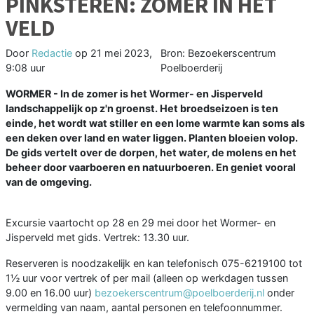
PINKSTEREN: ZOMER IN HET
VELD
Door
Redactie
op
21 mei 2023,
Bron: Bezoekerscentrum
9:08 uur
Poelboerderij
WORMER - In de zomer is het Wormer- en Jisperveld
landschappelijk op z'n groenst. Het broedseizoen is ten
einde, het wordt wat stiller en een lome warmte kan soms als
een deken over land en water liggen. Planten bloeien volop.
De gids vertelt over de dorpen, het water, de molens en het
beheer door vaarboeren en natuurboeren. En geniet vooral
van de omgeving.
Excursie vaartocht op 28 en 29 mei door het Wormer- en
Jisperveld met gids. Vertrek: 13.30 uur.
Reserveren is noodzakelijk en kan telefonisch 075-6219100 tot
1½ uur voor vertrek of per mail (alleen op werkdagen tussen
9.00 en 16.00 uur)
bezoekerscentrum@poelboerderij.nl
onder
vermelding van naam, aantal personen en telefoonnummer.