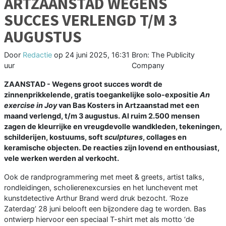
ARTZAANSTAD WEGENS
SUCCES VERLENGD T/M 3
AUGUSTUS
Door
Redactie
op
24 juni 2025, 16:31
Bron: The Publicity
uur
Company
ZAANSTAD - Wegens groot succes wordt de
zinnenprikkelende, gratis toegankelijke solo-expositie
An
exercise in Joy
van Bas Kosters in Artzaanstad met een
maand verlengd, t/m 3 augustus. Al ruim 2.500 mensen
zagen de kleurrijke en vreugdevolle wandkleden, tekeningen,
schilderijen, kostuums, soft
sculptures
, collages en
keramische objecten. De reacties zijn lovend en enthousiast,
vele werken werden al verkocht.
Ook de randprogrammering met meet & greets, artist talks,
rondleidingen, scholierenexcursies en het lunchevent met
kunstdetective Arthur Brand werd druk bezocht. ‘Roze
Zaterdag’ 28 juni belooft een bijzondere dag te worden. Bas
ontwierp hiervoor een speciaal T-shirt met als motto ‘de