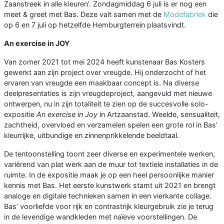
Zaanstreek in alle kleuren’. Zondagmiddag 6 juli is er nog een
meet & greet met Bas. Deze valt samen met de
Modefabriek
die
op 6 en 7 juli op hetzelfde Hemburgterrein plaatsvindt.
An exercise in JOY
Van zomer 2021 tot mei 2024 heeft kunstenaar Bas Kosters
gewerkt aan zijn project over vreugde. Hij onderzocht of het
ervaren van vreugde een maakbaar concept is. Na diverse
deelpresentaties is zijn vreugdeproject, aangevuld met nieuwe
ontwerpen, nu in zijn totaliteit te zien op de succesvolle solo-
expositie
An exercise in Joy
in Artzaanstad. Weelde, sensualiteit,
zachtheid, overvloed en verzamelen spelen een grote rol in Bas’
kleurrijke, uitbundige en zinnenprikkelende beeldtaal.
De tentoonstelling toont zeer diverse en experimentele werken,
variërend van plat werk aan de muur tot textiele installaties in de
ruimte. In de expositie maak je op een heel persoonlijke manier
kennis met Bas. Het eerste kunstwerk stamt uit 2021 en brengt
analoge en digitale technieken samen in een vierkante collage.
Bas’ voorliefde voor rijk en contrastrijk kleurgebruik zie je terug
in de levendige wandkleden met naïeve voorstellingen. De