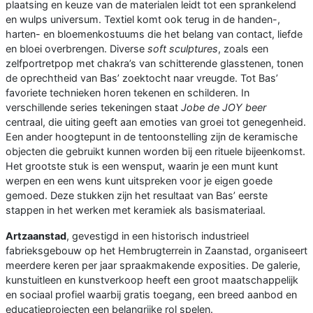
plaatsing en keuze van de materialen leidt tot een sprankelend
en wulps universum. Textiel komt ook terug in de handen-,
harten- en bloemenkostuums die het belang van contact, liefde
en bloei overbrengen. Diverse
soft sculptures
, zoals een
zelfportretpop met chakra’s van schitterende glasstenen, tonen
de oprechtheid van Bas’ zoektocht naar vreugde. Tot Bas’
favoriete technieken horen tekenen en schilderen. In
verschillende series tekeningen staat
Jobe de JOY beer
centraal, die uiting geeft aan emoties van groei tot genegenheid.
Een ander hoogtepunt in de tentoonstelling zijn de keramische
objecten die gebruikt kunnen worden bij een rituele bijeenkomst.
Het grootste stuk is een wensput, waarin je een munt kunt
werpen en een wens kunt uitspreken voor je eigen goede
gemoed. Deze stukken zijn het resultaat van Bas’ eerste
stappen in het werken met keramiek als basismateriaal.
Artzaanstad
, gevestigd in een historisch industrieel
fabrieksgebouw op het Hembrugterrein in Zaanstad, organiseert
meerdere keren per jaar spraakmakende exposities. De galerie,
kunstuitleen en kunstverkoop heeft een groot maatschappelijk
en sociaal profiel waarbij gratis toegang, een breed aanbod en
educatieprojecten een belangrijke rol spelen.