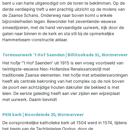
bent u van harte uitgenodigd om de toren te beklimmen. Op de
derde verdieping treft u een prachtig uitzicht op de molens van
de Zaanse Schans. Onderweg naar boven komt u enkele
bijzonderheden tegen. Bewonder het zeventiende-eeuwse
smeedijzeren, met de hand vervaardigde uurwerk, kijk door de
gaten naar binnen in de kerk en sta stil bij de opmerkelijke
Hammerbeam-constructie aldaar.
Torenuurwerk ’t Hof Saenden | Billitonkade 31, Wormerveer
Het hofje “’t Hof Saenden” uit 1915 is een vroeg voorbeeld van
twintigste-eeuwse Neo-Hollandse Renaissancestijl met
traditionele Zaanse elementen. Het hofje met arbeiderswoningen
heeft als centrale bekroning van het complex op de nok boven
de poort een achtzijdige houten dakruiter die bekleed is met
leien. De eerste geleding heeft aan vier zijden een wijzerplaat
met uurwerk. Daarin bevindt
PKN kerk | Noordeinde 20, Wormerveer
De oorspronkelijke katholieke kerk uit 1504 werd in 1574, tijdens
het begin van de Tachtigjarige Oorlog, door de