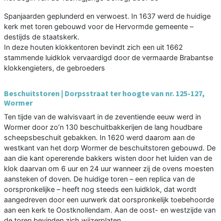
Spanjaarden geplunderd en verwoest. In 1637 werd de huidige
kerk met toren gebouwd voor de Hervormde gemeente –
destijds de staatskerk.
In deze houten klokkentoren bevindt zich een uit 1662
stammende luidklok vervaardigd door de vermaarde Brabantse
klokkengieters, de gebroeders
Beschuitstoren | Dorpsstraat ter hoogte van nr. 125-127,
Wormer
Ten tijde van de walvisvaart in de zeventiende eeuw werd in
Wormer door zo’n 130 beschuitbakkerijen de lang houdbare
scheepsbeschuit gebakken. In 1620 werd daarom aan de
westkant van het dorp Wormer de beschuitstoren gebouwd. De
aan die kant opererende bakkers wisten door het luiden van de
klok daarvan om 6 uur en 24 uur wanneer zij de ovens moesten
aansteken of doven. De huidige toren – een replica van de
oorspronkelijke – heeft nog steeds een luidklok, dat wordt
aangedreven door een uurwerk dat oorspronkelijk toebehoorde
aan een kerk te Oostknollendam. Aan de oost- en westzijde van
de toren bevinden zich wijzerplaten.