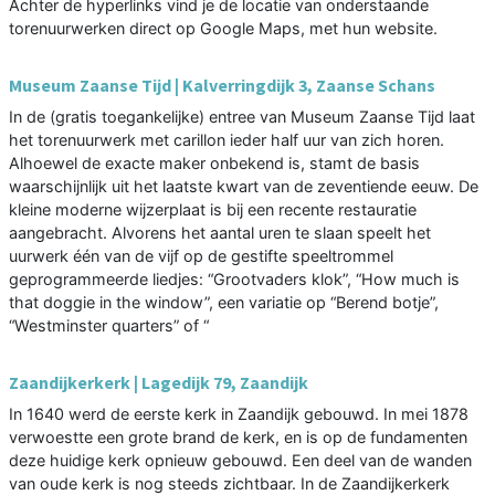
Achter de hyperlinks vind je de locatie van onderstaande
torenuurwerken direct op Google Maps, met hun website.
Museum Zaanse Tijd | Kalverringdijk 3, Zaanse Schans
In de (gratis toegankelijke) entree van Museum Zaanse Tijd laat
het torenuurwerk met carillon ieder half uur van zich horen.
Alhoewel de exacte maker onbekend is, stamt de basis
waarschijnlijk uit het laatste kwart van de zeventiende eeuw. De
kleine moderne wijzerplaat is bij een recente restauratie
aangebracht. Alvorens het aantal uren te slaan speelt het
uurwerk één van de vijf op de gestifte speeltrommel
geprogrammeerde liedjes: “Grootvaders klok”, “How much is
that doggie in the window”, een variatie op “Berend botje”,
“Westminster quarters” of “
Zaandijkerkerk | Lagedijk 79, Zaandijk
In 1640 werd de eerste kerk in Zaandijk gebouwd. In mei 1878
verwoestte een grote brand de kerk, en is op de fundamenten
deze huidige kerk opnieuw gebouwd. Een deel van de wanden
van oude kerk is nog steeds zichtbaar. In de Zaandijkerkerk