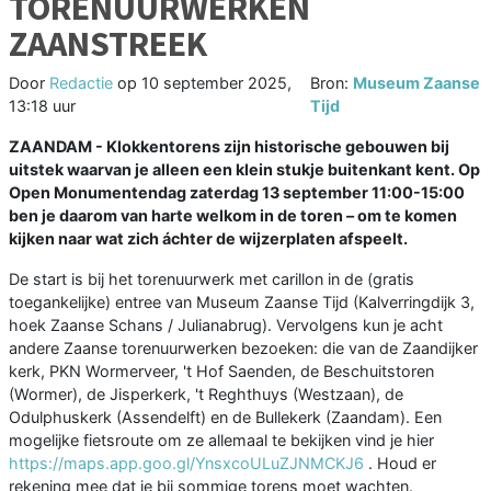
TORENUURWERKEN
ZAANSTREEK
Door
Redactie
op
10 september 2025,
Bron:
Museum Zaanse
13:18 uur
Tijd
ZAANDAM - Klokkentorens zijn historische gebouwen bij
uitstek waarvan je alleen een klein stukje buitenkant kent. Op
Open Monumentendag zaterdag 13 september 11:00-15:00
ben je daarom van harte welkom in de toren – om te komen
kijken naar wat zich áchter de wijzerplaten afspeelt.
De start is bij het torenuurwerk met carillon in de (gratis
toegankelijke) entree van Museum Zaanse Tijd (Kalverringdijk 3,
hoek Zaanse Schans / Julianabrug). Vervolgens kun je acht
andere Zaanse torenuurwerken bezoeken: die van de Zaandijker
kerk, PKN Wormerveer, 't Hof Saenden, de Beschuitstoren
(Wormer), de Jisperkerk, 't Reghthuys (Westzaan), de
Odulphuskerk (Assendelft) en de Bullekerk (Zaandam). Een
mogelijke fietsroute om ze allemaal te bekijken vind je hier
https://maps.app.goo.gl/YnsxcoULuZJNMCKJ6
. Houd er
rekening mee dat je bij sommige torens moet wachten.