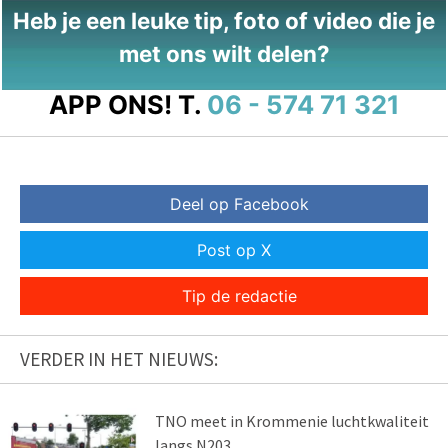
Heb je een leuke tip, foto of video die je
met ons wilt delen?
APP ONS!
T.
06 - 574 71 321
Deel op Facebook
Post op X
Tip de redactie
VERDER IN HET NIEUWS:
TNO meet in Krommenie luchtkwaliteit
langs N203