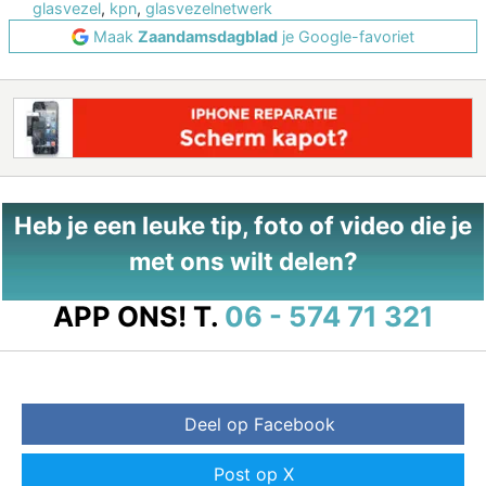
glasvezel
,
kpn
,
glasvezelnetwerk
Maak
Zaandamsdagblad
je Google-favoriet
Heb je een leuke tip, foto of video die je
met ons wilt delen?
APP ONS!
T.
06 - 574 71 321
Deel op Facebook
Post op X