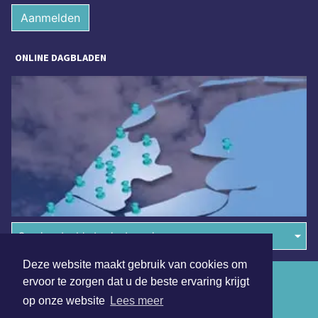
Aanmelden
ONLINE DAGBLADEN
Overige dagbladen in de regio
Deze website maakt gebruik van cookies om
Algemene voorwaarden
ervoor te zorgen dat u de beste ervaring krijgt
op onze website
Lees meer
Disclaimer