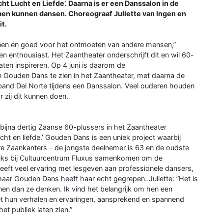
t Lucht en Liefde’. Daarna is er een Danssalon in de
amen kunnen dansen. Choreograaf Juliette van Ingen en
t.
senen én goed voor het ontmoeten van andere mensen,”
n enthousiast. Het Zaantheater onderschrijft dit en wil 60-
aten inspireren. Op 4 juni is daarom de
an Gouden Dans te zien in het Zaantheater, met daarna de
eband Del Norte tijdens een Danssalon. Veel ouderen houden
 zij dit kunnen doen.
bijna dertig Zaanse 60-plussers in het Zaantheater
cht en liefde.’ Gouden Dans is een uniek project waarbij
e Zaankanters – de jongste deelnemer is 63 en de oudste
lijks bij Cultuurcentrum Fluxus samenkomen om de
heeft veel ervaring met lesgeven aan professionele dansers,
maar Gouden Dans heeft haar echt gegrepen. Juliette: ”Het is
en dan ze denken. Ik vind het belangrijk om hen een
et hun verhalen en ervaringen, aansprekend en spannend
et publiek laten zien.”