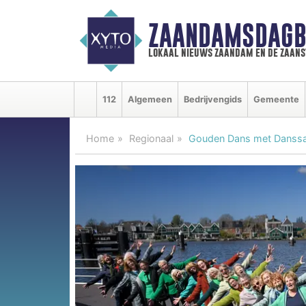
ZAANDAMSDAGB
lokaal nieuws zaandam en de zaan
112
Algemeen
Bedrijvengids
Gemeente
Home
Regionaal
Gouden Dans met Danssal