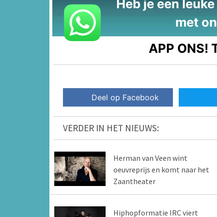
Heb je een leuke t
met on
APP ONS!
T
Deel op Facebook
VERDER IN HET NIEUWS:
Herman van Veen wint
oeuvreprijs en komt naar het
Zaantheater
Hiphopformatie IRC viert