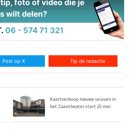
ip, foto of video die je
s wilt delen?
.
06 - 574 71 321
Post op X
Tip de redactie
Kaartverkoop nieuwe seizoen in
het Zaantheater start 25 mei