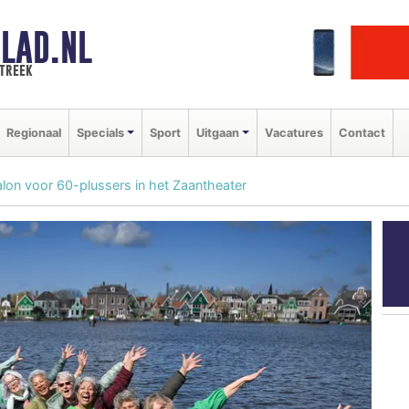
LAD.NL
streek
Regionaal
Specials
Sport
Uitgaan
Vacatures
Contact
on voor 60-plussers in het Zaantheater