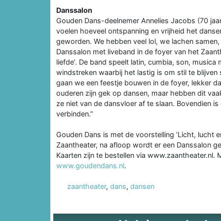
Danssalon
Gouden Dans-deelnemer Annelies Jacobs (70 jaar, g
voelen hoeveel ontspanning en vrijheid het danse
geworden. We hebben veel lol, we lachen samen, m
Danssalon met liveband in de foyer van het Zaanth
liefde’. De band speelt latin, cumbia, son, musica
windstreken waarbij het lastig is om stil te blijven
gaan we een feestje bouwen in de foyer, lekker da
ouderen zijn gek op dansen, maar hebben dit vaak 
ze niet van de dansvloer af te slaan. Bovendien 
verbinden.”
Gouden Dans is met de voorstelling ‘Licht, lucht en
Zaantheater, na afloop wordt er een Danssalon ge
Kaarten zijn te bestellen via www.zaantheater.nl.
www.goudendans.nl
.
zaantheater
,
dans
,
dansen