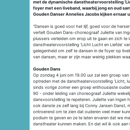
met de dynamische danstheatervoorstelling ‘Lich
foyer met een liveband, waarbij jong en oud s
Gouden Danser Annelies Jacobs kijken ernaar ui
“Dansen is goed voor het lijf, goed voor de her
vertelt Gouden Dans-choreograaf Juliette van Inge
plussers verleiden om erop uit te gaan en zich te l
danstheatervoorstelling ‘Licht Lucht en Liefde’ v
gelegenheid om zelf te dansen in de foyer op liv
van dansen, maar er zijn maar weinig plekken waar
Gouden Dans
Op zondag 4 juni om 19.00 uur zal een groep van 
optreden met de danstheatervoorstelling ‘Licht, lu
sinds vorige zomer een groep enthousiaste ouder
90 - onder leiding van choreograaf Juliette weke
dansvoorstelling te repeteren. Juliette van Ingen 
ook danste ze zelf lang bij Conny Jansen Danst, 
ontroerend om te zien dat ouderen veel meer kunn
podium te geven en ze te laten ervaren dat we m
danstheater kunnen maken. En dat wil ik ook aan h