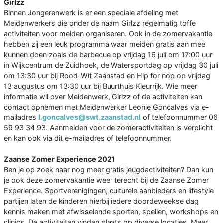
Girlzz
Binnen Jongerenwerk is er een speciale afdeling met
Meidenwerkers die onder de naam Girlzz regelmatig toffe
activiteiten voor meiden organiseren. Ook in de zomervakantie
hebben zij een leuk programma waar meiden gratis aan mee
kunnen doen zoals de barbecue op vrijdag 16 juli om 17:00 uur
in Wijkcentrum de Zuidhoek, de Watersportdag op vrijdag 30 juli
om 13:30 uur bij Rood-Wit Zaanstad en Hip for nop op vrijdag
13 augustus om 13:30 uur bij Buurthuis Kleurrijk. Wie meer
informatie wil over Meidenwerk, Girlzz of de activiteiten kan
contact opnemen met Meidenwerker Leonie Goncalves via e-
mailadres
l.goncalves@swt.zaanstad.nl
of telefoonnummer 06
59 93 34 93. Aanmelden voor de zomeractiviteiten is verplicht
en kan ook via dit e-mailadres of telefoonnummer.
Zaanse Zomer Experience 2021
Ben je op zoek naar nog meer gratis jeugdactiviteiten? Dan kun
je ook deze zomervakantie weer terecht bij de Zaanse Zomer
Experience. Sportverenigingen, culturele aanbieders en lifestyle
partijen laten de kinderen hierbij iedere doordeweekse dag
kennis maken met afwisselende sporten, spellen, workshops en
clinics. De activiteiten vinden plaats op diverse locaties. Meer