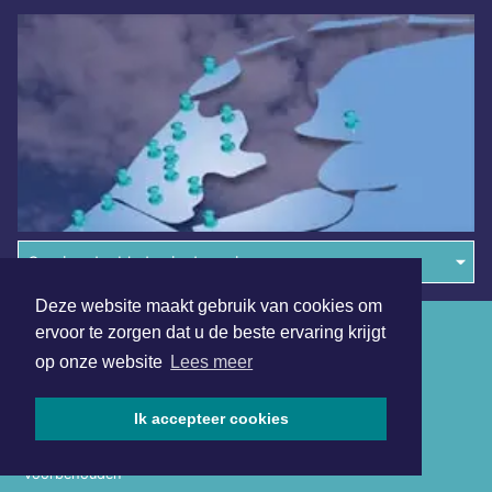
Overige dagbladen in de regio
Deze website maakt gebruik van cookies om
Algemene voorwaarden
ervoor te zorgen dat u de beste ervaring krijgt
op onze website
Lees meer
Disclaimer
Privacy Statement
Ik accepteer cookies
Copyright (c) 2026 | Zaandamsdagblad.nl - Alle rechten
voorbehouden