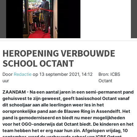
Vorige
V
HEROPENING VERBOUWDE
SCHOOL OCTANT
Door
Redactie
op
13 september 2021, 14:12
Bron: ICBS
uur
Octant
ZAANDAM - Na een aantal jaren in een semi-permanent pand
gehuisvest te zijn geweest, geeft basisschool Octant vanaf
dit schooljaar aan alle leerlingen weer les in het
oorspronkelijke pand aan de Blauwe Ring in Assendelft. Het
pand is gemoderniseerd en biedt nu meer mogelijkheden
voor het OGO-onderwijs dat Octant biedt. De kinderen en het
team hebben het er erg naar hun zin. Afgelopen vrijdag, 10
september, werd de verbouwde school van ICBS Octant