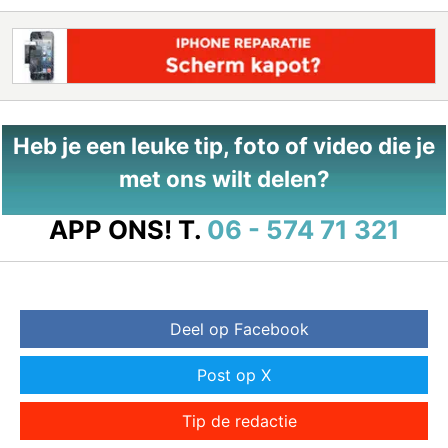
Heb je een leuke tip, foto of video die je
met ons wilt delen?
APP ONS!
T.
06 - 574 71 321
Deel op Facebook
Post op X
Tip de redactie