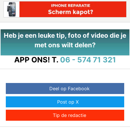
Heb je een leuke tip, foto of video die je
met ons wilt delen?
APP ONS!
T.
06 - 574 71 321
Deel op Facebook
Post op X
Tip de redactie