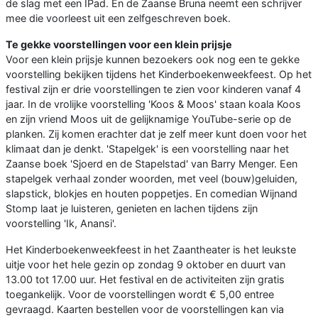
de slag met een IPad. En de Zaanse Bruna neemt een schrijver
mee die voorleest uit een zelfgeschreven boek.
Te gekke voorstellingen voor een klein prijsje
Voor een klein prijsje kunnen bezoekers ook nog een te gekke
voorstelling bekijken tijdens het Kinderboekenweekfeest. Op het
festival zijn er drie voorstellingen te zien voor kinderen vanaf 4
jaar. In de vrolijke voorstelling 'Koos & Moos' staan koala Koos
en zijn vriend Moos uit de gelijknamige YouTube-serie op de
planken. Zij komen erachter dat je zelf meer kunt doen voor het
klimaat dan je denkt. 'Stapelgek' is een voorstelling naar het
Zaanse boek 'Sjoerd en de Stapelstad' van Barry Menger. Een
stapelgek verhaal zonder woorden, met veel (bouw)geluiden,
slapstick, blokjes en houten poppetjes. En comedian Wijnand
Stomp laat je luisteren, genieten en lachen tijdens zijn
voorstelling 'Ik, Anansi'.
Het Kinderboekenweekfeest in het Zaantheater is het leukste
uitje voor het hele gezin op zondag 9 oktober en duurt van
13.00 tot 17.00 uur. Het festival en de activiteiten zijn gratis
toegankelijk. Voor de voorstellingen wordt € 5,00 entree
gevraagd. Kaarten bestellen voor de voorstellingen kan via