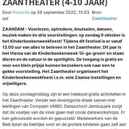
ZAANTHEATER (4-10 JAAR)
Door
Redactie
op
26 september 2022, 15:03
Bron:
uur
Zaantheater
ZAANDAM - Voorlezen, optredens, knutselen, dansen,
muziek maken én drie voorstellingen: op zondag 9 oktober is
het Kinderboekenweekfeest! Tijdens dit festival is er vanaf
13.00 uur van alles te beleven in het Zaantheater. Dit jaar is
het thema van de Kinderboekenweek 'Gi-ga-groen' en staan
dieren en de natuur in de spotlights. De toegang is gratis en
voor een klein prijsje kunnen bezoekers ook naar een te
gekke voorstelling. Het Zaantheater organiseert het
Kinderboekenweekfeest i.s.m. vele Zaanse instellingen en
vrijwilligers.
Op deze zondagmiddag zijn er een heleboel gratis activiteiten in
het Zaantheater. Versier een levensgrote draak samen met
leerlingen van Compaen VMBO. Dansschool Jemisquare zorgt
dat de voetjes van de vloer gaan met coole dansworkshops. Er
kan geknutseld worden en gepuzzeld. Medewerkers van de
Bieb lezen de kleintjes voor en de grotere kinderen gaan zelf aan