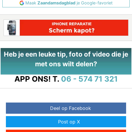
Maak
Zaandamsdagblad
je Google-favoriet
Heb je een leuke tip, foto of video die je
met ons wilt delen?
APP ONS!
T.
06 - 574 71 321
Deel op Facebook
Post op X