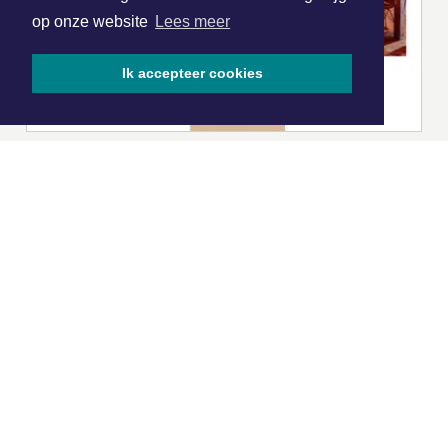
op onze website
Lees meer
Ik accepteer cookies
|
Nieuws | Sport | Evenementen
Hoofdvestiging:
van Benthuizenlaan 1
1701 BZ Heerhugowaard
072 8200 600
redactie@xyto.nl
www.xyto.nl