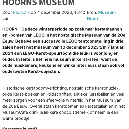
HOORNS MUSEUM
Door
Redactie
op
4 december 2023, 15:40
Bron:
Museum
uur
Hoorn
HOORN - Ga deze winterperiode op zoek naar kerstmannen
en -bomen van LEGO in het nostalgische Museum van de 20e
Eeuw. Behalve een succesvolle LEGO tentoonstelling in drie
zalen heeft het museum van 10 december 2023 t/m 7 januari
2024 een LEGO-Kerst-speurtocht die leuk is voor jong en
ouder. In feite is het hele museum in Kerst-sfeer want de
oude huiskamers, keukens en winkelinterieurs staan ook vol
ouderwetse Kerst-objecten.
Historische kerstboomverlichting, nostalgische kerstmuziek,
oude Kerst-boeken en -tijdschriften, antieke Kerstballen en veel
meer zorgen voor een sfeervolle wintertijd in het Museum van
de 20e Eeuw. Overal staan kerstbomen en kerststallen en in het
MuseumCafé drink je lekkere chocolademelk of neem je een
warm broodje.
Kerstman in bad?