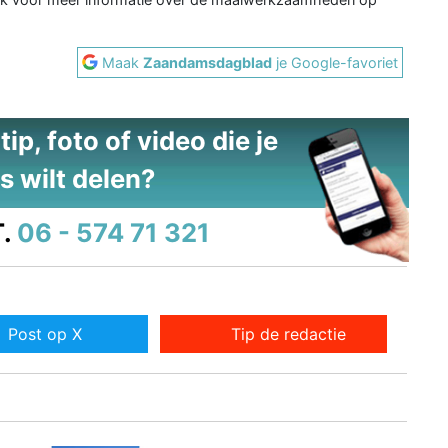
Maak
Zaandamsdagblad
je Google-favoriet
ip, foto of video die je
s wilt delen?
.
06 - 574 71 321
Post op X
Tip de redactie