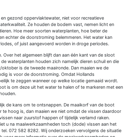
en gezond oppervlaktewater, niet voor recreatieve
waterkwaliteit. Ze houden de bodem vast, nemen licht en
 dieren. Hoe meer soorten waterplanten, hoe beter de
nnen echter de doorstroming belemmeren. Het water kan
iodes, of juist aangevoerd worden in droge periodes.
e. Over het algemeen blijft dan aan één kant van de sloot
e waterplanten houden zich namelijk dieren schuil en die
er/oktober is de tweede maaironde. Dan maaien we de
nodig is voor de doorstroming. Omdat Hollands
oeilijk te zeggen wanneer op welke locatie gemaaid wordt.
loot is om deze uit het water te halen of te markeren met een
 houden.
ijk de kans om te ontsnappen. De maaikorf van de boot
r te hoog is, dan maaien we niet omdat de vissen daardoor
vissen naar zuurstof happen of tijdelijk verlamd raken.
iet u na maaiwerkzaamheden toch (dode) vissen aan het
el. 072 582 8282. Wij onderzoeken vervolgens de situatie
Kijk voor meer informatie over de maaiwerkzaamheden op