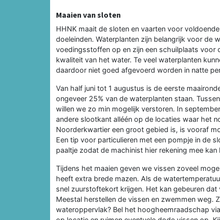
Maaien van sloten
HHNK maait de sloten en vaarten voor voldoende 
doeleinden. Waterplanten zijn belangrijk voor de 
voedingsstoffen op en zijn een schuilplaats voor
kwaliteit van het water. Te veel waterplanten ku
daardoor niet goed afgevoerd worden in natte per
Van half juni tot 1 augustus is de eerste maairond
ongeveer 25% van de waterplanten staan. Tussen d
willen we zo min mogelijk verstoren. In septemb
andere slootkant alléén op de locaties waar het 
Noorderkwartier een groot gebied is, is vooraf m
Een tip voor particulieren met een pompje in de s
paaltje zodat de machinist hier rekening mee kan
Tijdens het maaien geven we vissen zoveel mogel
heeft extra brede mazen. Als de watertemperatuu
snel zuurstoftekort krijgen. Het kan gebeuren dat 
Meestal herstellen de vissen en zwemmen weg. Z
wateroppervlak? Bel het hoogheemraadschap via t
op locatie en ruimen eventuele dode vissen op. 