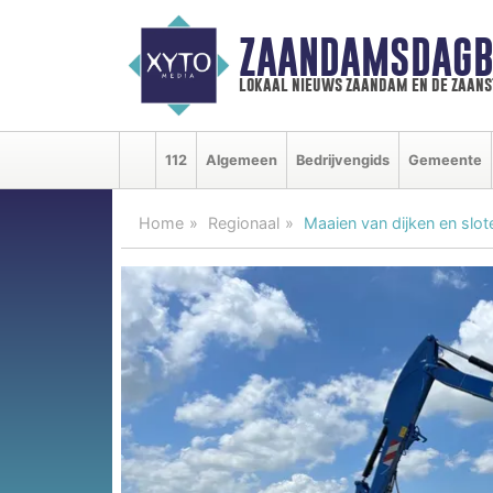
ZAANDAMSDAGB
lokaal nieuws zaandam en de zaan
112
Algemeen
Bedrijvengids
Gemeente
Home
Regionaal
Maaien van dijken en slot