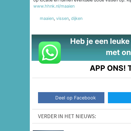
www.hhnk.nl/maaien
maaien
,
vissen
,
dijken
Heb je een leuke t
met on
APP ONS!
T
Deel op Facebook
VERDER IN HET NIEUWS: