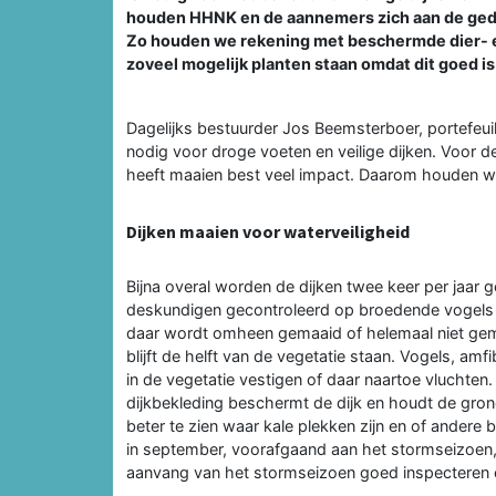
houden HHNK en de aannemers zich aan de ged
Zo houden we rekening met beschermde dier- en 
zoveel mogelijk planten staan omdat dit goed is 
Dagelijks bestuurder Jos Beemsterboer, portefeuil
nodig voor droge voeten en veilige dijken. Voor d
heeft maaien best veel impact. Daarom houden wi
Dijken maaien voor waterveiligheid
Bijna overal worden de dijken twee keer per jaar
deskundigen gecontroleerd op broedende vogels 
daar wordt omheen gemaaid of helemaal niet gemaa
blijft de helft van de vegetatie staan. Vogels, amf
in de vegetatie vestigen of daar naartoe vluchte
dijkbekleding beschermt de dijk en houdt de grond
beter te zien waar kale plekken zijn en of ander
in september, voorafgaand aan het stormseizoen,
aanvang van het stormseizoen goed inspecteren