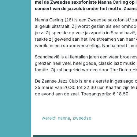
mei de Zweedse saxofoniste Nanna Carling op i
concert van de jazzclub onder het motto: Zaans
Nanna Carling (26) is een Zweedse saxofonist/ za
al geluk uitstraalt. Zij wordt gezien als een omho
jazz. Zij speelde op vele jazzpodia in Scandinavi
raakte zij gewend aan het live streamen van haa
wereld in een stroomversnelling. Nanna heeft inm
Scandinavië is al tientallen jaren een waar broeine
grenzen heel veel, heel goede, classic jazz music
familie. Zij zal begeleid worden door The Dutch Ho
De Zaanse Jazz Club is er als eerste in geslaagd
25 mei is van 20.30 tot 22.30 uur. Kaarten zijn te 
de avond aan de zaal. Toegangsprijs: € 18.50.
wereld
,
nanna
,
zweedse