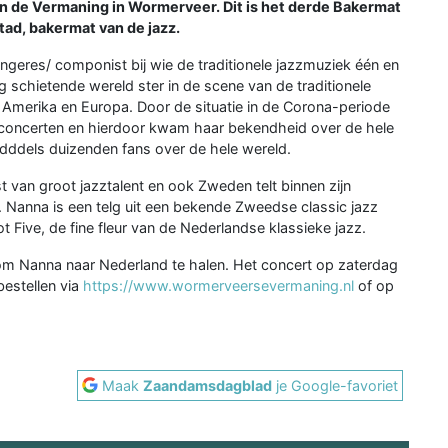
n de Vermaning in Wormerveer. Dit is het derde Bakermat
tad, bakermat van de jazz.
ngeres/ componist bij wie de traditionele jazzmuziek één en
og schietende wereld ster in de scene van de traditionele
ë, Amerika en Europa. Door de situatie in de Corona-periode
r concerten en hierdoor kwam haar bekendheid over de hele
idddels duizenden fans over de hele wereld.
st van groot jazztalent en ook Zweden telt binnen zijn
i. Nanna is een telg uit een bekende Zweedse classic jazz
t Five, de fine fleur van de Nederlandse klassieke jazz.
 om Nanna naar Nederland te halen. Het concert op zaterdag
bestellen via
https://www.wormerveersevermaning.nl
of op
Maak
Zaandamsdagblad
je Google-favoriet