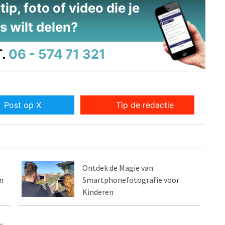
ip, foto of video die je
s wilt delen?
.
06 - 574 71 321
Post op X
Tip de redactie
Ontdek de Magie van
n
Smartphonefotografie voor
Kinderen
w