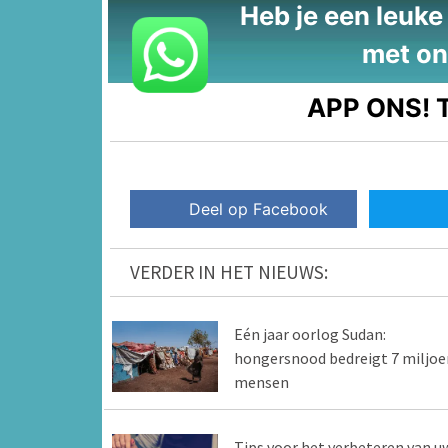
Heb je een leuke t
met on
APP ONS!
T
Deel op Facebook
VERDER IN HET NIEUWS:
Eén jaar oorlog Sudan:
hongersnood bedreigt 7 miljoe
mensen
Tips voor het verbeteren van u