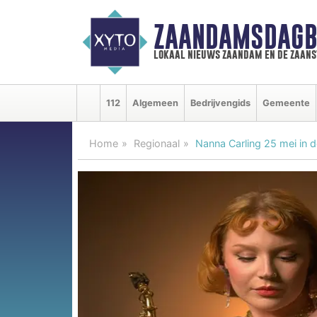
ZAANDAMSDAGB
lokaal nieuws zaandam en de zaan
112
Algemeen
Bedrijvengids
Gemeente
Home
Regionaal
Nanna Carling 25 mei in 