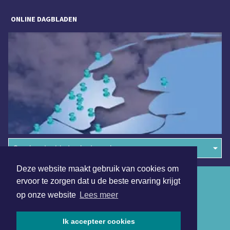
ONLINE DAGBLADEN
Overige dagbladen in de regio
Deze website maakt gebruik van cookies om
Algemene voorwaarden
ervoor te zorgen dat u de beste ervaring krijgt
op onze website
Lees meer
Disclaimer
Privacy Statement
Ik accepteer cookies