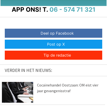
APP ONS!
T.
06 - 574 71 321
Deel op Facebook
Post op X
Tip de redactie
VERDER IN HET NIEUWS:
Cocaïnehandel Oostzaan: OM eist vier
jaar gevangenisstraf