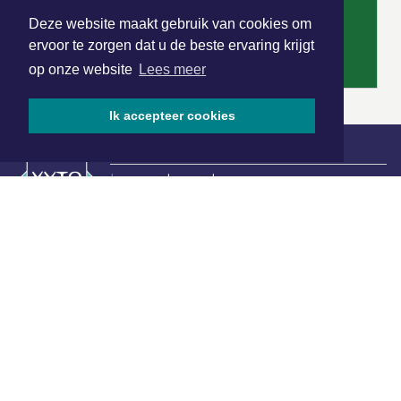
Deze website maakt gebruik van cookies om
ervoor te zorgen dat u de beste ervaring krijgt
op onze website
Lees meer
Ik accepteer cookies
|
Nieuws | Sport | Evenementen
Hoofdvestiging:
van Benthuizenlaan 1
1701 BZ Heerhugowaard
072 8200 600
redactie@xyto.nl
www.xyto.nl
SOCIAL MEDIA