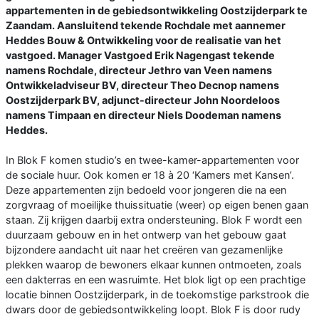
appartementen in de gebiedsontwikkeling Oostzijderpark te
Zaandam. Aansluitend tekende Rochdale met aannemer
Heddes Bouw & Ontwikkeling voor de realisatie van het
vastgoed. Manager Vastgoed Erik Nagengast tekende
namens Rochdale, directeur Jethro van Veen namens
Ontwikkeladviseur BV, directeur Theo Decnop namens
Oostzijderpark BV, adjunct-directeur John Noordeloos
namens Timpaan en directeur Niels Doodeman namens
Heddes.
In Blok F komen studio’s en twee-kamer-appartementen voor
de sociale huur. Ook komen er 18 à 20 ‘Kamers met Kansen’.
Deze appartementen zijn bedoeld voor jongeren die na een
zorgvraag of moeilijke thuissituatie (weer) op eigen benen gaan
staan. Zij krijgen daarbij extra ondersteuning. Blok F wordt een
duurzaam gebouw en in het ontwerp van het gebouw gaat
bijzondere aandacht uit naar het creëren van gezamenlijke
plekken waarop de bewoners elkaar kunnen ontmoeten, zoals
een dakterras en een wasruimte. Het blok ligt op een prachtige
locatie binnen Oostzijderpark, in de toekomstige parkstrook die
dwars door de gebiedsontwikkeling loopt. Blok F is door rudy