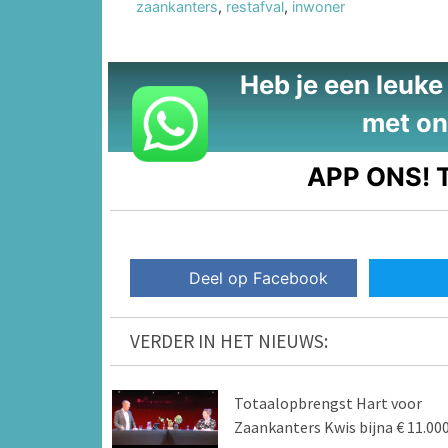
zaankanters
,
restafval
,
inwoner
Heb je een leuke t
met on
APP ONS!
T
Deel op Facebook
VERDER IN HET NIEUWS:
Totaalopbrengst Hart voor
Zaankanters Kwis bijna € 11.000