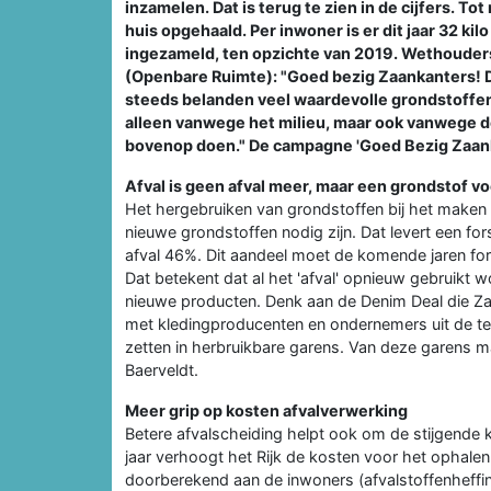
inzamelen. Dat is terug te zien in de cijfers. Tot
huis opgehaald. Per inwoner is er dit jaar 32 kilo
ingezameld, ten opzichte van 2019. Wethouder
(Openbare Ruimte): "Goed bezig Zaankanters! Di
steeds belanden veel waardevolle grondstoffen 
alleen vanwege het milieu, maar ook vanwege de
bovenop doen." De campagne 'Goed Bezig Zaanka
Afval is geen afval meer, maar een grondstof 
Het hergebruiken van grondstoffen bij het maken 
nieuwe grondstoffen nodig zijn. Dat levert een f
afval 46%. Dit aandeel moet de komende jaren for
Dat betekent dat al het 'afval' opnieuw gebruikt 
nieuwe producten. Denk aan de Denim Deal die Z
met kledingproducenten en ondernemers uit de te
zetten in herbruikbare garens. Van deze garens 
Baerveldt.
Meer grip op kosten afvalverwerking
Betere afvalscheiding helpt ook om de stijgende 
jaar verhoogt het Rijk de kosten voor het ophale
doorberekend aan de inwoners (afvalstoffenheffing