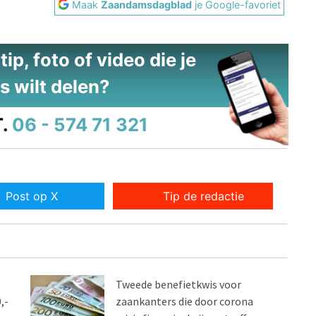
Maak
Zaandamsdagblad
je Google-favoriet
ip, foto of video die je
s wilt delen?
.
06 - 574 71 321
Post op X
Tip de redactie
Tweede benefietkwis voor
,-
zaankanters die door corona