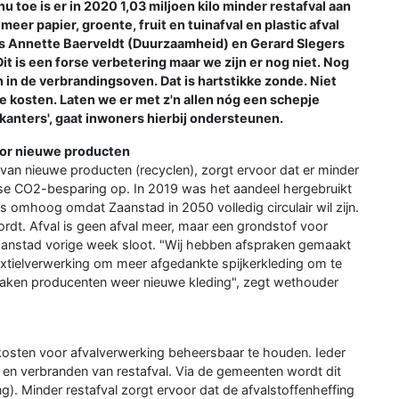
 nu toe is er in 2020 1,03 miljoen kilo minder restafval aan
 meer papier, groente, fruit en tuinafval en plastic afval
s Annette Baerveldt (Duurzaamheid) en Gerard Slegers
t is een forse verbetering maar we zijn er nog niet. Nog
in de verbrandingsoven. Dat is hartstikke zonde. Niet
 kosten. Laten we er met z'n allen nóg een schepje
nters', gaat inwoners hierbij ondersteunen.
voor nieuwe producten
van nieuwe producten (recyclen), zorgt ervoor dat er minder
orse CO2-besparing op. In 2019 was het aandeel hergebruikt
s omhoog omdat Zaanstad in 2050 volledig circulair wil zijn.
wordt. Afval is geen afval meer, maar een grondstof voor
aanstad vorige week sloot. "Wij hebben afspraken gemaakt
xtielverwerking om meer afgedankte spijkerkleding om te
maken producenten weer nieuwe kleding", zegt wethouder
kosten voor afvalverwerking beheersbaar te houden. Ieder
n en verbranden van restafval. Via de gemeenten wordt dit
). Minder restafval zorgt ervoor dat de afvalstoffenheffing