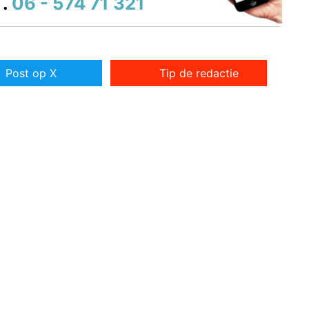
.
06 - 574 71 321
Post op X
Tip de redactie