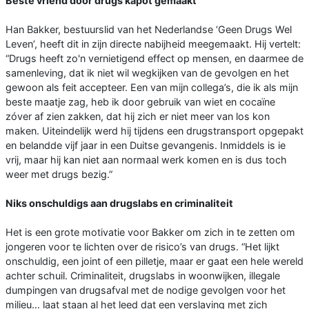
Beste vriend door drugs kapot gemaakt
Han Bakker, bestuurslid van het Nederlandse ‘Geen Drugs Wel
Leven’, heeft dit in zijn directe nabijheid meegemaakt. Hij vertelt:
“Drugs heeft zo'n vernietigend effect op mensen, en daarmee de
samenleving, dat ik niet wil wegkijken van de gevolgen en het
gewoon als feit accepteer. Een van mijn collega’s, die ik als mijn
beste maatje zag, heb ik door gebruik van wiet en cocaïne
zóver af zien zakken, dat hij zich er niet meer van los kon
maken. Uiteindelijk werd hij tijdens een drugstransport opgepakt
en belandde vijf jaar in een Duitse gevangenis. Inmiddels is ie
vrij, maar hij kan niet aan normaal werk komen en is dus toch
weer met drugs bezig.”
Niks onschuldigs aan drugslabs en criminaliteit
Het is een grote motivatie voor Bakker om zich in te zetten om
jongeren voor te lichten over de risico’s van drugs. “Het lijkt
onschuldig, een joint of een pilletje, maar er gaat een hele wereld
achter schuil. Criminaliteit, drugslabs in woonwijken, illegale
dumpingen van drugsafval met de nodige gevolgen voor het
milieu… laat staan al het leed dat een verslaving met zich