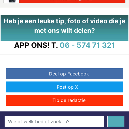
Heb je een leuke tip, foto of video die je
met ons wilt delen?
APP ONS!
T.
06 - 574 71 321
Deel op Facebook
Post op X
Tip de redactie