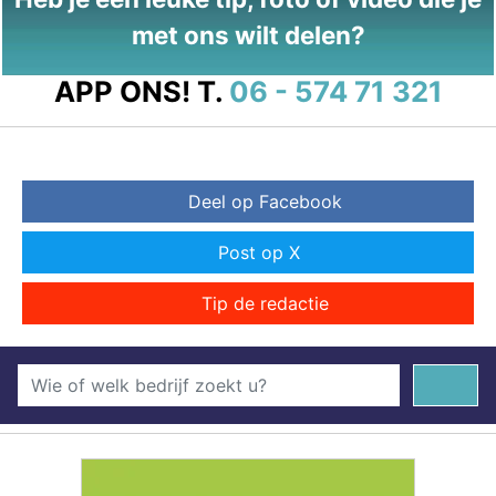
met ons wilt delen?
APP ONS!
T.
06 - 574 71 321
Deel op Facebook
Post op X
Tip de redactie